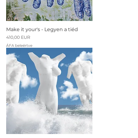
Make it your's - Legyen a tiéd
Ár
410,00 EUR
ÁFA beleértve