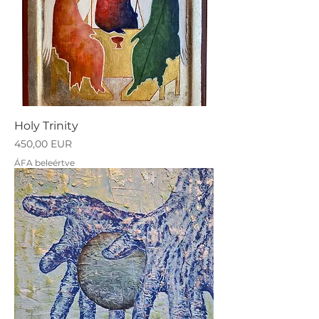
Holy Trinity
Ár
450,00 EUR
ÁFA beleértve