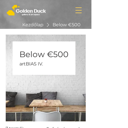
Kezdőlap
Below €500
Below €500
artBIAS IV.