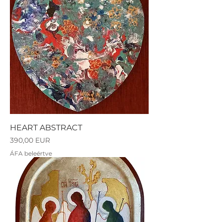
HEART ABSTRACT
Ár
390,00 EUR
ÁFA beleértve