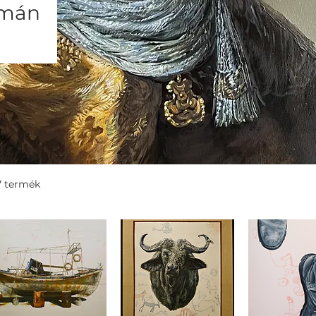
lmán
7 termék