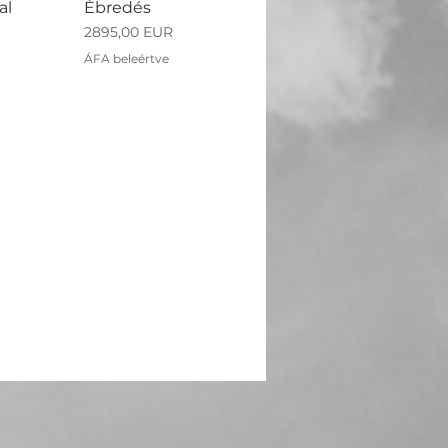
al
Ébredés
Ár
2895,00 EUR
ÁFA beleértve