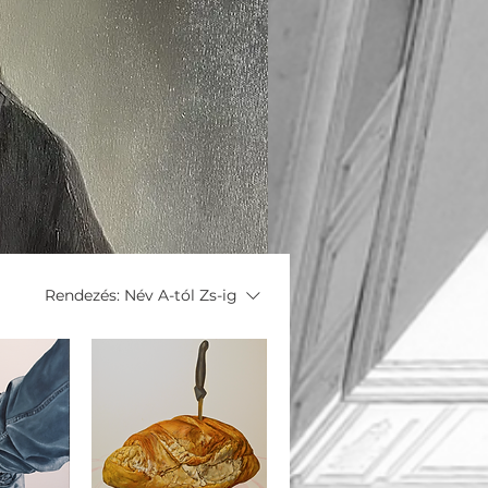
Rendezés:
Név A-tól Zs-ig