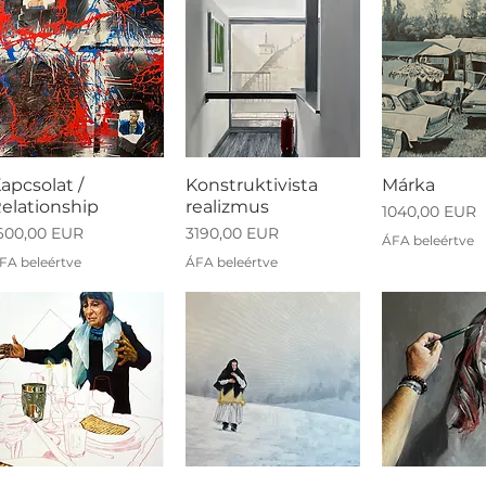
apcsolat /
Konstruktivista
Márka
elationship
realizmus
Ár
1040,00 EUR
r
Ár
600,00 EUR
3190,00 EUR
ÁFA beleértve
FA beleértve
ÁFA beleértve