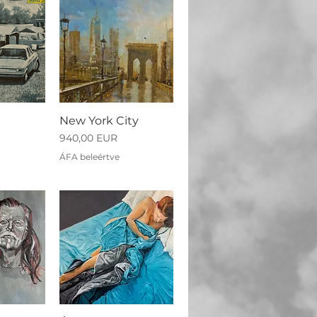
New York City
Ár
940,00 EUR
ÁFA beleértve