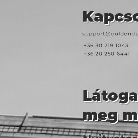
Kapcso
support@goldendu
+36 30 219 1043
+36 20 250 6441
Látog
meg m