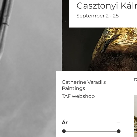
Gasztonyi Ká
September 2 - 28
1
Catherine Varadi's
Paintings
TAF webshop
Ár