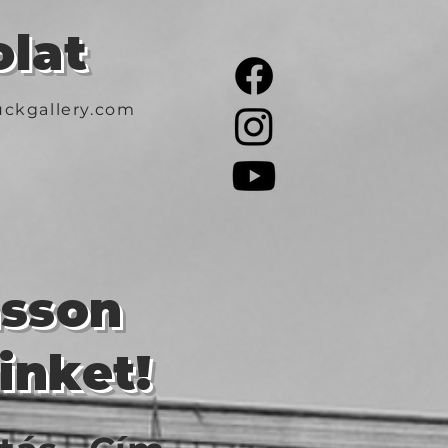
lat
ckgallery.com
asson
inket!