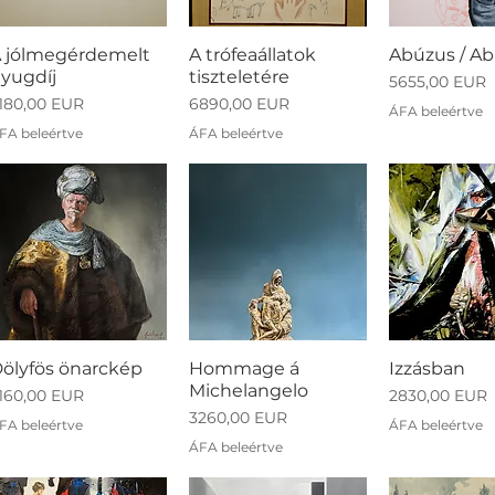
 jólmegérdemelt
A trófeaállatok
Abúzus / A
yugdíj
tiszteletére
Ár
5655,00 EUR
r
Ár
180,00 EUR
6890,00 EUR
ÁFA beleértve
FA beleértve
ÁFA beleértve
ölyfös önarckép
Hommage á
Izzásban
Michelangelo
r
Ár
160,00 EUR
2830,00 EUR
Ár
3260,00 EUR
FA beleértve
ÁFA beleértve
ÁFA beleértve