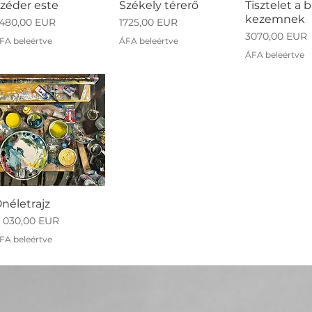
zéder este
Székely térerő
Tisztelet a b
kezemnek
r
Ár
480,00 EUR
1725,00 EUR
Ár
3070,00 EUR
FA beleértve
ÁFA beleértve
ÁFA beleértve
néletrajz
r
1 030,00 EUR
FA beleértve