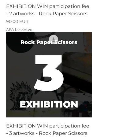
EXHIBITION WIN participation fee
- 2 artworks - Rock Paper Scissors
Ár
90,00 EUR
ÁFA beleértve
EXHIBITION WIN participation fee
- 3 artworks - Rock Paper Scissors