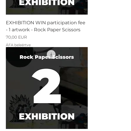
EXHIBITION WIN participation fee
- 1 artwork - Rock Paper Scissors
Ár
70,00 EUR
ÁFA beleértve