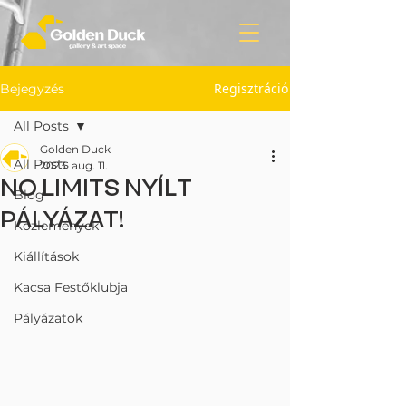
Regisztráció
Bejegyzés
All Posts
Golden Duck
All Posts
2023. aug. 11.
NO LIMITS NYÍLT
Blog
PÁLYÁZAT!
Közlemények
Kiállítások
Kacsa Festőklubja
Pályázatok