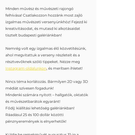
Minden művész és művészeti rajongó 
felhívása! Csatlakozzon hozzánk most zajló 
izgalmas művészeti versenyünkhöz! Fejezd ki 
kreativitásodat, és mutasd ki alkotásaidat 
tisztelt budapesti galériánkban!
Nemrég volt egy izgalmas élő közvetítésünk, 
ahol megvitattuk a verseny részleteit és a 
résztvevőknek szóló tippeket. Nézze meg 
Instagram-oldalunkon
, és merítsen ihletet!
Nincs téma korlátozás. Bármilyen 2D vagy 3D 
médiát szívesen fogadunk!
Mindenki számára nyitott – hallgatók, oktatók 
és művészetbarátok egyaránt!
Fődíj: kiállítási lehetőség galériánkban!
Ráadásul 25 és 100 dollár közötti 
pénznyeremények is elnyerhetők!
Küldje be remekművét augusztus 31-ig a 