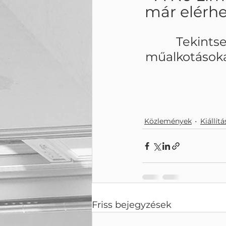
már elérh
Tekints
műalkotásokat
Közlemények
Kiállít
Friss bejegyzések