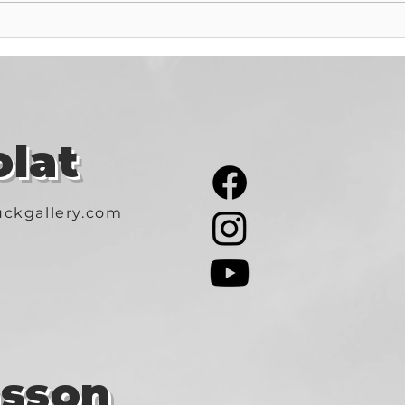
"Rockin' 52" Lights Up
Vára
Budapest
Egy
lat
ckgallery.com
asson