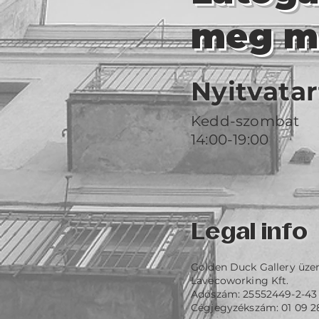
meg m
Nyitvatar
Kedd-szombat
14:00-19:00
Legal info
Golden Duck Gallery üze
Lavecoworking Kft.
Adószám: 25552449-2-43
Cégjegyzékszám: 01 09 2