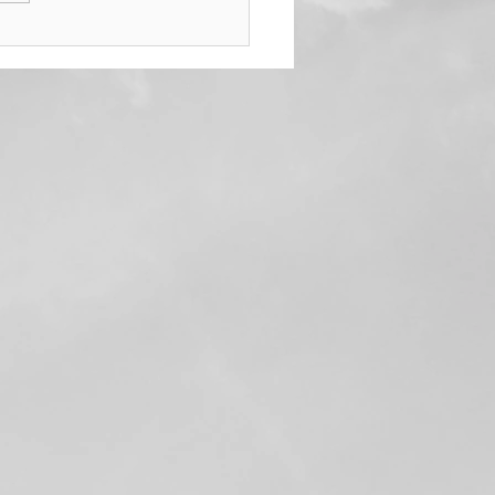
di Katerina az
esült Államokban