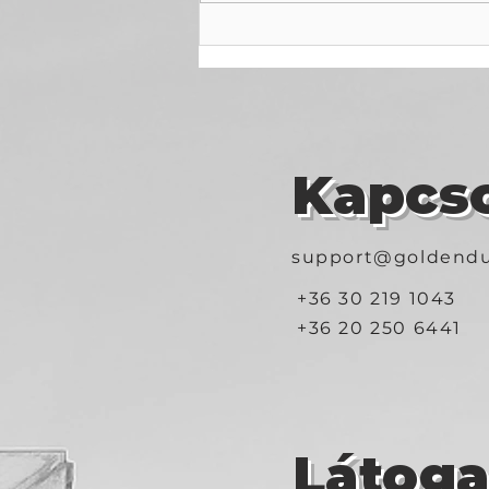
Emlékezetes éjszaka:
„Interior Art” kiállítás
megnyitója
Kapcso
support@goldendu
+36 30 219 1043
+36 20 250 6441
Látog