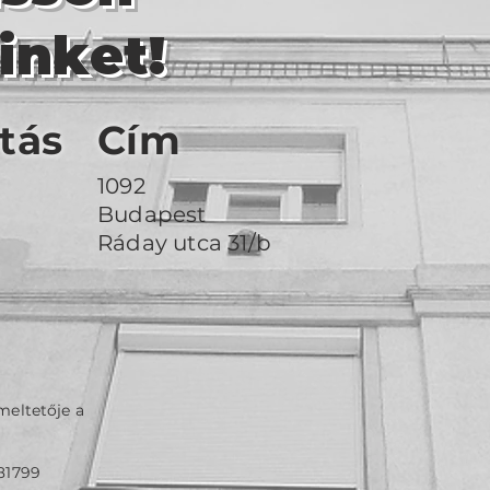
inket!
tás
Cím
1092
Budapest
Ráday utca 31/b
meltetője a
81799