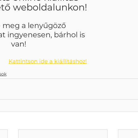
ető weboldalunkon!
e meg a lenyűgöző 
 ingyenesen, bárhol is 
van!
Kattintson ide a kiállításhoz!
ások