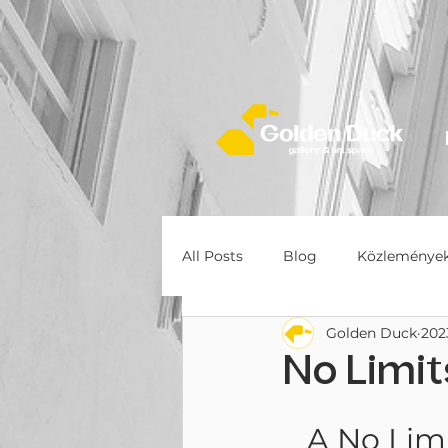
All Posts
Blog
Közleménye
Golden Duck
2023
No Limits
A No Limit