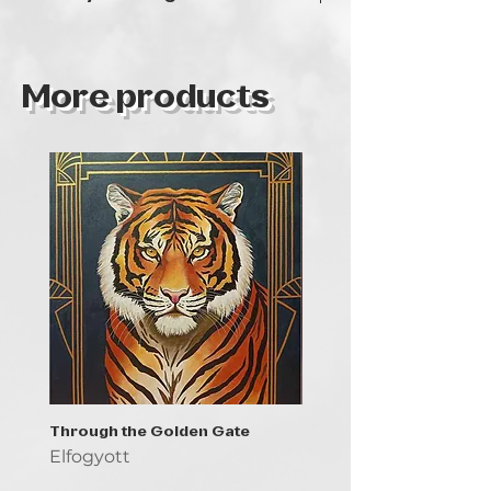
Hungary
More products
Through the Golden Gate
Prayer - the symbol of 
Elfogyott
Elfogyott