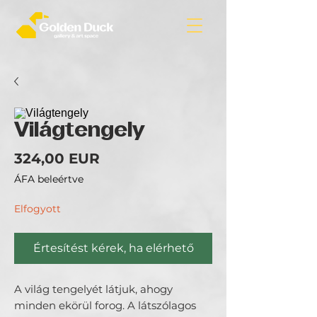
Világtengely
Ár
324,00 EUR
ÁFA beleértve
Elfogyott
Értesítést kérek, ha elérhető
A világ tengelyét látjuk, ahogy
minden ekörül forog. A látszólagos