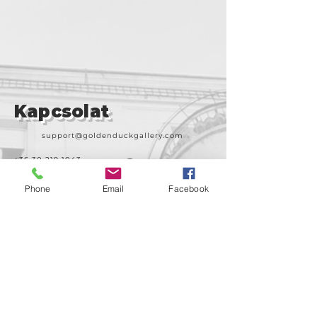
Kapcsolat
support@goldenduckgallery.com
+36 30 219 1043
+36 20 250 6441
Phone
Email
Facebook
Látogasson meg
minket!
Cím
Nyitvatartás
1092
Kedd-szombat
Budapest
14:00-19:00
Ráday utca 31/b