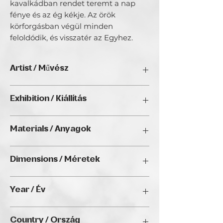
kavalkádban rendet teremt a nap
fénye és az ég kékje. Az örök
körforgásban végül minden
feloldódik, és visszatér az Egyhez.
Artist / Művész
Pécsi Emőke
Exhibition / Kiállítás
Többgenerációs művészcsaládból
származik, ifjúkori művészeti
ArtDeco II. (2025), Golden Duck Gallery,
tanulmányai után azonban más irányt
Materials / Anyagok
Budapest
vett az élete. Szakmai karriere csúcsán
mégis úgy érezte, vissza kell térnie a
Acrylic on canvas / Akril vásznon
gyökereihez, hogy az alkotásban leljen
Dimensions / Méretek
rá lelki békéjére. Absztrakt stílusú
festmányeinek többségében egy
55 x 38 cm
letisztult buddhista világlátás érhető
Year / Év
tetten.
2024
Country / Ország