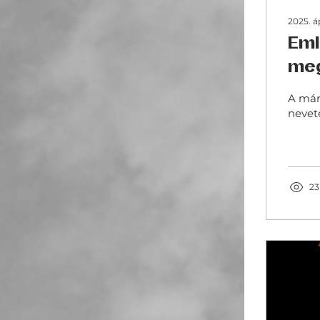
2025. áp
Eml
meg
A március 28-i
neveté
23