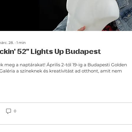
árc. 28.
∙
1
min
ckin' 52" Lights Up Budapest
ék meg a naptárakat! Április 2-tól 19-ig a Budapesti Golden
ria a színeknek és kreatívitást ad otthont, amit nem
0