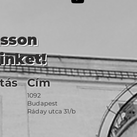
asson
inket!
tás
Cím
1092
Budapest
Ráday utca 31/b