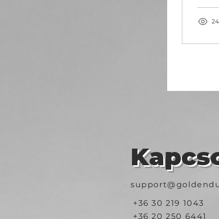
24
Kapcso
support@goldendu
+36 30 219 1043
+36 20 250 6441