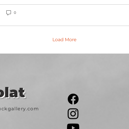
0
Load More
lat
ckgallery.com