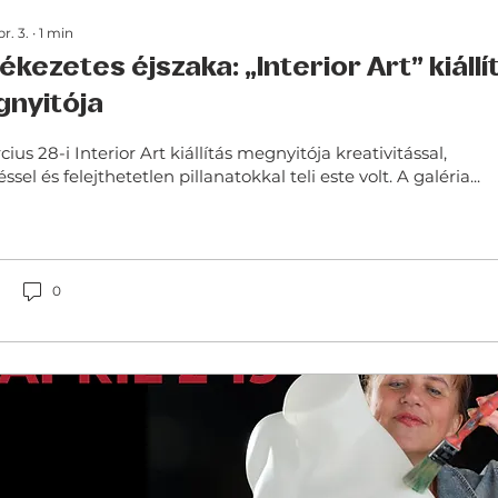
r. 3.
∙
1
min
ékezetes éjszaka: „Interior Art” kiállí
nyitója
 Interior Art kiállítás megnyitója kreativitással,
ssel és felejthetetlen pillanatokkal teli este volt. A galéria...
0