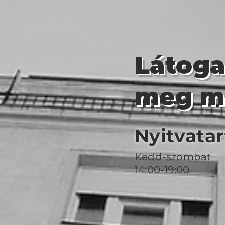
Látog
meg m
Nyitvatar
Kedd-szombat
14:00-19:00