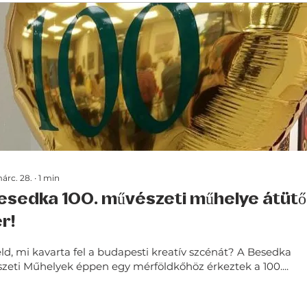
árc. 28.
∙
1
min
esedka 100. művészeti műhelye átütő
r!
ld, mi kavarta fel a budapesti kreatív szcénát? A Besedka
zeti Műhelyek éppen egy mérföldkőhöz érkeztek a 100....