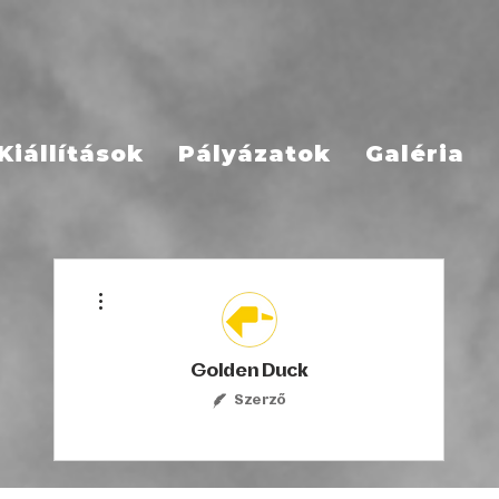
Kiállítások
Pályázatok
Galéria
További műveletek
Golden Duck
Szerző