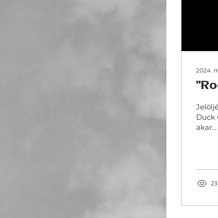
2024. m
"Ro
Jelölj
Duck Galé
akar...
23