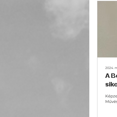
2024. m
A B
sike
Képze
Művés