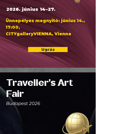
2026. június 14–27.
Ünnepélyes megnyitó: június 14.,
17:00,
CITYgalleryVIENNA, Vienna
Ugrás
Traveller's Art
Fair
Budapest 2026