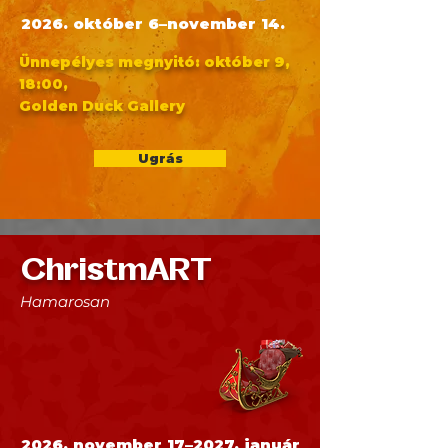
2026. október 6–november 14.
Ünnepélyes megnyitó: október 9,
18:00,
Golden Duck Gallery
Ugrás
ChristmART
Hamarosan
2026. november 17–2027. január