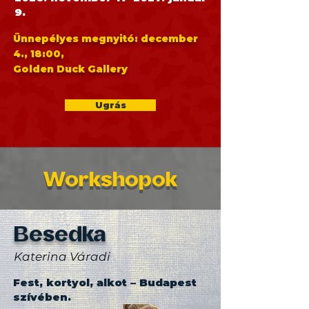
9.
Ünnepélyes megnyitó: december
4., 18:00,
Golden Duck Gallery
Ugrás
Workshopok
Besedka
Katerina Váradi
Fest, kortyol, alkot – Budapest
szívében.