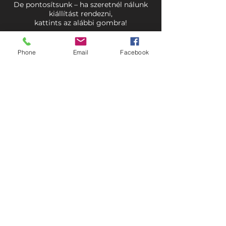
De pontosítsunk – ha szeretnél nálunk
kiállítást rendezni,
kattints az alábbi gombra!
Phone
Email
Facebook
Maradjunk
kapcsolatban
Újszülött galériaként szívesen szerzünk
új barátokat helyi és nemzetközi szinten
egyaránt. Tehát rengeteg lehetőségünk
van, hogy velünk maradjunk!
Ha bármilyen ötlete, kérdése van, vagy
csak információt szeretne kapni
legújabb kiállításainkról,
programjainkról, töltse ki ezt az űrlapot,
hogy később felvehessük Önnel a
kapcsolatot!
Kövessen minket közösségi médián