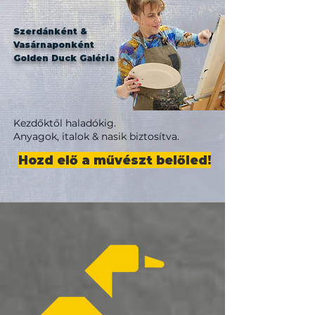
Szerdánként &
Vasárnaponként
Golden Duck Galéria
Kezdőktől haladókig.
Anyagok, italok & nasik biztosítva.
Hozd elő a művészt belőled!