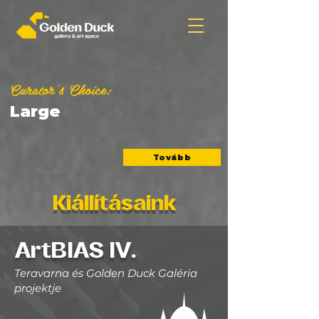
Curator's Choice:
Large
Tovább
Kiállításaink
ArtBIAS IV.
Teravarna és Golden Duck Galéria
projektje