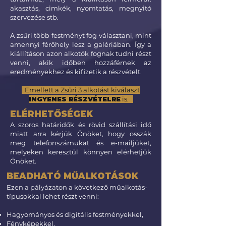
akasztás, cimkék, nyomtatás, megnyitó
szervezése stb.
A zsűri több festményt fog választani, mint
amennyi férőhely lesz a galériában. Így a
kiállításon azon alkotók fognak tudni részt
venni, akik időben hozzáférnek az
eredményekhez és kifizetik a részvételt.
Emellett a Zsűri 3 alkotást kiválaszt
INGYENES RÉSZVÉTELRE
is.
ELÉRHETŐSÉGEK
A szoros határidők és rövid szállítási idő
miatt arra kérjük Önöket, hogy osszák
meg telefonszámukat és e-mailjüket,
melyeken keresztül könnyen elérhetjük
Önöket.
BEADHATÓ MŰALKOTÁSOK
Ezen a pályázaton a következő műalkotás-
típusokkal lehet részt venni:
Hagyományos és digitális festményekkel,
Fényképekkel,