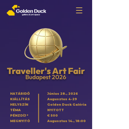
Traveller's Art Fair
Budapest 2026
HATÁRIDŐ
Június 28., 2026
KIÁLLÍTÁS
Augusztus 4-29
HELYSZÍN
Golden Duck Galéria
TÉMA
NYITOTT
PÉNZDÍJ *
€ 500
MEGNYITÓ
Augusztus 14., 18:00