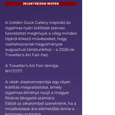
JELENTKEZEM INGYEN
A Golden Duck Gallery inspiráló és
izgalmas nyári kiállítást szervez.
Szeretettel meghívjuk a világ minden
tájáról érkező művészeket, hogy
csatlakozzanak hagyományos
augusztusi tárlatunkhoz – a 2026-os
Traveller's Art Fair-hez.
A Traveller's Art Fair témája:
NYITOTT.
A vásár alapkoncepciója egy olyan
kiállítás megvalósítása, amely
izgalmas élményt nyújt a magyar
főváros látogatói számára.
Ebből az alkalomból szeretnénk, ha a
műalkotások ára elérhetőbb lenne a
közönség számára.