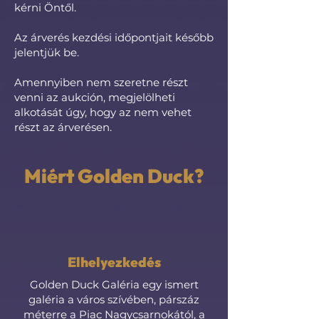
kérni Öntől.
Az árverés kezdési időpontjait később
jelentjük be.
Amennyiben nem szeretne részt
venni az aukción, megjelölheti
alkotását úgy, hogy az nem vehet
részt az árverésen.
Miért Golden Duck?
Elhelyezkedés
Golden Duck Galéria egy ismert
galéria a város szívében, párszáz
méterre a Piac Nagycsarnokától, a