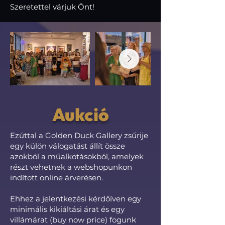
Szeretettel várjuk Önt!
Aukció
Ezúttal a Golden Duck Gallery zsűrije
egy külön válogatást állít össze
azokból a műalkotásokból, amelyek
részt vehetnek a webshopunkon
indított online árverésen.
Ehhez a jelentkezési kérdőíven egy
minimális kikiáltási árat és egy
villámárat (buy now price) fogunk