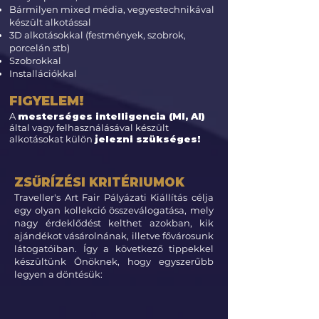
Bármilyen mixed média, vegyestechnikával
készült alkotással
3D alkotásokkal (festmények, szobrok,
porcelán stb)
Szobrokkal
Installációkkal
FIGYELEM!
A
mesterséges intelligencia (MI, AI)
által vagy felhasználásával készült
alkotásokat külön
jelezni szükséges!
ZSŰRÍZÉSI KRITÉRIUMOK
Traveller's Art Fair Pályázati Kiállítás célja
egy olyan kollekció összeválogatása, mely
nagy érdeklődést kelthet azokban, kik
ajándékot vásárolnának, illetve fővárosunk
látogatóiban. Így a következő tippekkel
készültünk Önöknek, hogy egyszerűbb
legyen a döntésük: