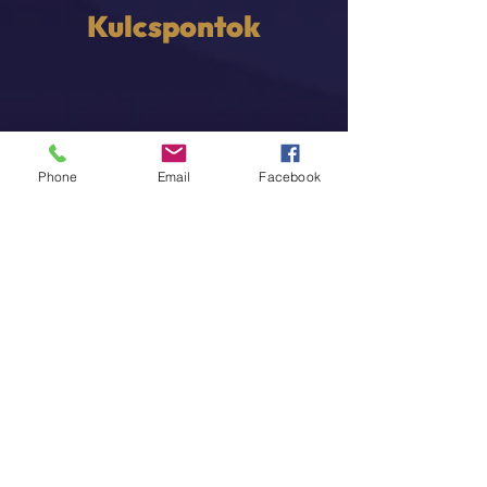
Kulcspontok
International recognition
Phone
Email
Facebook
All exhibitors get a certificate
acknowledging their talent. The show is
ARTFACTS.NET
registered on
Money
prizes
Jury selects artists eligible for money
prizes with a total fund of
€400