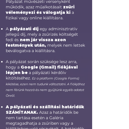
Pályázat művészeti versenyként
működik, azaz műalkotásait
zsűri
véleményezi és válogatja ki
a
fizikai vagy online kiállításra.
A
pályázati díj
egy adminisztratív
jellegű díj, mely a zsűrizés költségét
fedi és
nem jár vissza azon
festmények után,
melyek nem lettek
beválogatva a kiállításra.
A pályázat során szüksége lesz arra,
hogy a
Google (Gmail) fiókjával
lépjen be
a pályázati kérdőív
kitöltéséhez.
Ez a platform (Google Forms)
kikötése, ezen nem tudunk változtatni. A fiókjához
nem férünk hozzá és nem gyűjtünk egyéb adatot
Önről.​
A pályázati és szállítási határidők
SZÁMÍTANAK.
Azaz a határidők be
nem tartása esetén a Galéria
megtagadhatja a zsűriben vagy a
kiállításban való részvételt. A határidők