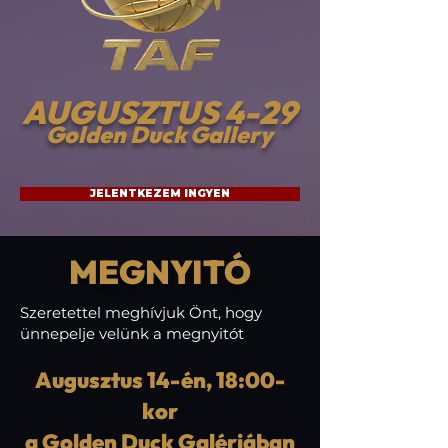
AUGUSZTUS 4-29
Golden Duck Gallery
JELENTKEZEM INGYEN
MEGNYITÓ
Szeretettel meghívjuk Önt, hogy
ünnepelje velünk a megnyitót
Augusztus 14-én, 18:00-
kor
a Golden Duck Galériában