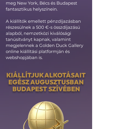
meg New York, Bécs és Budapest
fantasztikus helyszínein.
A kiállítók emellett pénzdíjazásban
részesülnek a 500 €-s összdíjazású
alapból, nemzetközi kiválósági
tanúsítványt kapnak, valamint
megjelennek a Golden Duck Gallery
online kiállítási platformján és
webshopjában is.
KIÁLLÍTJUK ALKOTÁSAIT
EGÉSZ AUGUSZTUSBAN
BUDAPEST SZÍVÉBEN