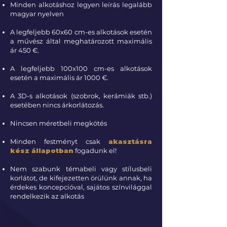
Minden alkotáshoz legyen leírás legalább
magyar nyelven
A legfeljebb 60x60 cm-es alkotások esetén
a művész által meghatározott maximális
ár 450 €.
A legfeljebb 100x100 cm-es alkotások
esetén a maximális ár 1000 €.
A 3D-s alkotások (szobrok, kerámiák stb.)
esetében nincs árkorlátozás.
Nincsen méretbeli megkötés
Minden festményt csak
akasztásra
kész állapotban
fogadunk el!
Nem szabunk témabeli vagy stílusbeli
korlátot, de kifejezetten örülünk annak, ha
érdekes koncepcióval, sajátos színvilággal
rendelkezik az alkotás