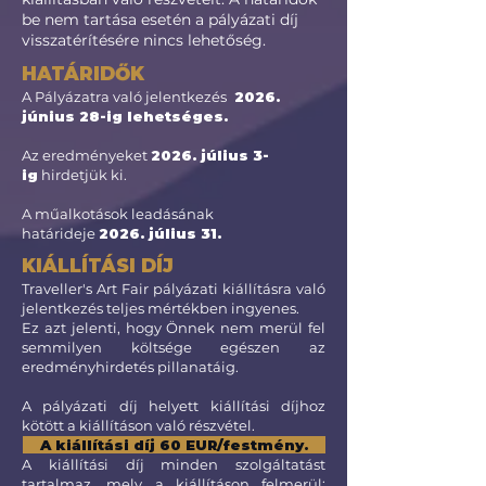
be nem tartása esetén a pályázati díj
visszatérítésére nincs lehetőség.
HATÁRIDŐK
A Pályázatra való jelentkezés
2026.
június 28-ig lehetséges.
Az eredményeket
2026. július 3-
ig
hirdetjük ki.
A műalkotások leadásának
határideje
2026. július 31.
KIÁLLÍTÁSI DÍJ
Traveller's Art Fair pályázati kiállításra való
jelentkezés teljes mértékben ingyenes.
Ez azt jelenti, hogy Önnek nem merül fel
semmilyen költsége egészen az
eredményhirdetés pillanatáig.
A pályázati díj helyett kiállítási díjhoz
kötött a kiállításon való részvétel.
A kiállítási díj 60 EUR/festmény.
A kiállítási díj minden szolgáltatást
tartalmaz, mely a kiállításon felmerül: