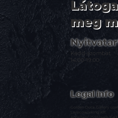
Látog
meg m
Nyitvatar
Kedd-szombat
14:00-19:00
Legal info
Golden Duck Gallery üze
Lavecoworking Kft.
Adószám: 25552449-2-43