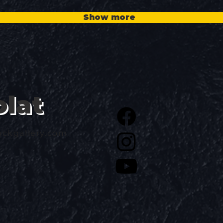
Show more
lat
ckgallery.com