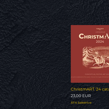
Gyorsnéze
ChristmART '24 cat
Ár
23,00 EUR
ÁFA beleértve