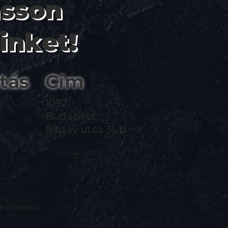
asson
inket!
tás
Cím
1092
Budapest
Ráday utca 31/b
meltetője a