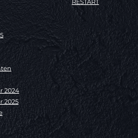
RESTART
5
hten
ir 2024
ir 2025
e