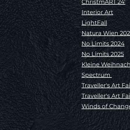
ChristmART 24'
Interior Art
LightFall
Natura Wien 202
No Limits 2024
No Limits 2025
Kleine Weihnac
Spectrum
Traveller's Art Fa
Traveller's Art Fa
Winds of Chang