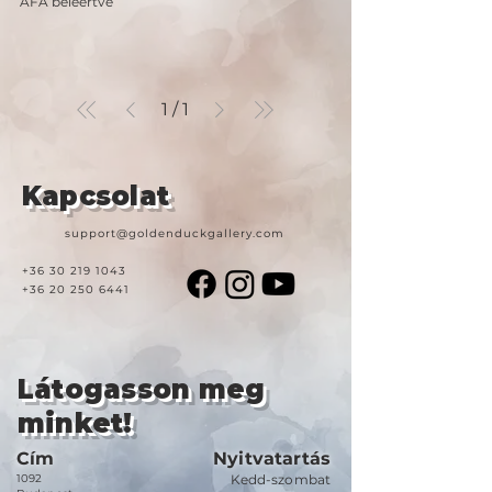
ÁFA beleértve
1
/
1
Kapcsolat
support@goldenduckgallery.com
+36 30 219 1043
+36 20 250 6441
Látogasson meg
minket!
Cím
Nyitvatartás
1092
Kedd-szombat