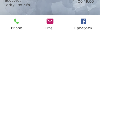
Budapest
14:00-19:00
Ráday utca 31/b
Phone
Email
Facebook
Legal info
Golden Duck Gallery üzemeltetője a
Lavecoworking Kft.
Adószám: 25552449-2-43
Cégjegyzékszám: 01 09 281799
©
2022-2023
Golden Duck Gallery & Art Space.