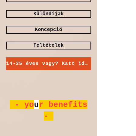
Különdíjak
Koncepció
Feltételek
14-25 éves vagy? Katt ide!
- yo
u
r benefits
-