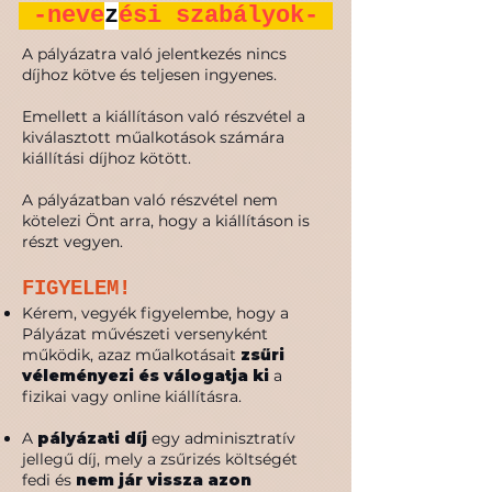
-neve
z
ési szabályok-
A pályázatra való jelentkezés nincs
díjhoz kötve és teljesen ingyenes.
Emellett a kiállításon való részvétel a
kiválasztott műalkotások számára
kiállítási díjhoz kötött.
A pályázatban való részvétel nem
kötelezi Önt arra, hogy a kiállításon is
részt vegyen.
FIGYELEM!
Kérem, vegyék figyelembe, hogy a
Pályázat művészeti versenyként
működik, azaz műalkotásait
zsűri
véleményezi és válogatja ki
a
fizikai vagy online kiállításra.
A
pályázati díj
egy adminisztratív
jellegű díj, mely a zsűrizés költségét
fedi és
nem jár vissza azon