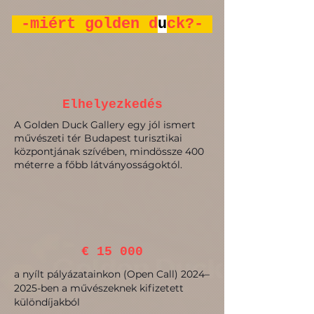
-miért golden d
u
ck?-
Elhelyezkedés
A Golden Duck Gallery egy jól ismert
művészeti tér Budapest turisztikai
központjának szívében, mindössze 400
méterre a főbb látványosságoktól.
€ 15 000
a nyílt pályázatainkon (Open Call) 2024–
2025-ben a művészeknek kifizetett
különdíjakból