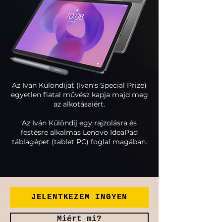
Az Iván Különdíjat (Ivan's Special Prize)
egyetlen fiatal művész kapja majd meg
az alkotásaiért.
Az Iván Különdíj egy rajzolásra és
festésre alkalmas Lenovo IdeaPad
táblagépet (tablet PC) foglal magában.
JELENTKEZEM INGYEN
Miért mi?