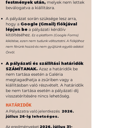
festmények után,
melyek nem lettek
beválogatva a kiállításra.
A pályázat során szüksége lesz arra,
hogy a
Google (Gmail) fiókjával
lépjen be
a pályázati kérdőív
kitöltéséhez.
Ez a platform (Google Forms)
kikötése, ezen nem tudunk változtatni. A fiókjához
nem férünk hozzá és nem gyűjtünk egyéb adatot
Önről.​
A pályázati és szállítási határidők
SZÁMÍTANAK.
Azaz a határidők be
nem tartása esetén a Galéria
megtagadhatja a zsűriben vagy a
kiállításban való részvételt. A határidők
be nem tartása esetén a pályázati díj
visszatérítésére nincs lehetőség.
HATÁRIDŐK
A Pályázatra való jelentkezés
2026.
július 26-ig lehetséges.
Az eredményeket
2026. július 31-