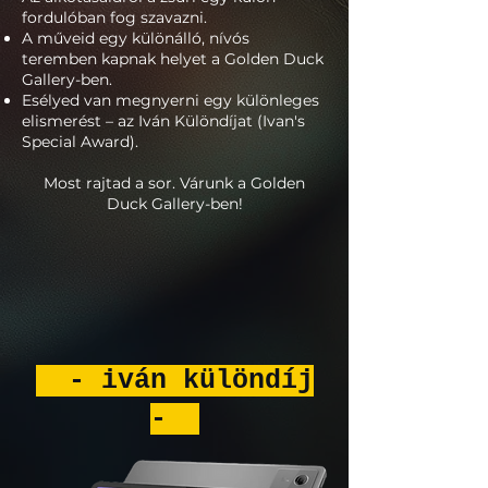
fordulóban fog szavazni.
A műveid egy különálló, nívós
teremben kapnak helyet a Golden Duck
Gallery-ben.
Esélyed van megnyerni egy különleges
elismerést – az Iván Különdíjat (Ivan's
Special Award).
Most rajtad a sor. Várunk a Golden
Duck Gallery-ben!
- iván különdíj
-