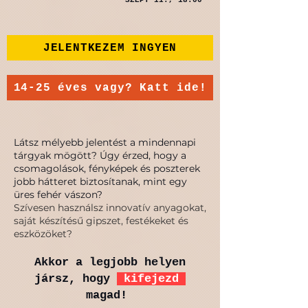
SZEPT 11., 18:00
JELENTKEZEM INGYEN
14-25 éves vagy? Katt ide!
Látsz mélyebb jelentést a mindennapi
tárgyak mögött? Úgy érzed, hogy a
csomagolások, fényképek és poszterek
jobb hátteret biztosítanak, mint egy
üres fehér vászon?
Szívesen használsz innovatív anyagokat,
saját készítésű gipszet, festékeket és
eszközöket?
Akkor a legjobb helyen
jársz, hogy
kifejezd
magad!