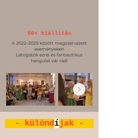
50+ kiállítás
A 2022–2025 között megszervezett
eseményeken
Látogatók ezrei és fantasztikus
hangulat vár rád!
- különd
í
jak -