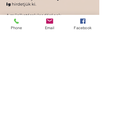
ig
hirdetjük ki.
A műalkotások leadásának
határideje
2026. augusztus 28.
Phone
Email
Facebook
KIÁLLÍTÁSI DÍJ
A Kő, Papír, Olló (Rock, Paper, Scissors)
kiállítás pályázatára a jelentkezés
teljesen ingyenes.
Ez azt jelenti, hogy Önnek nem merül fel
semmilyen költsége egészen az
eredményhirdetés pillanatáig.
A pályázati díj helyett kiállítási díjhoz
kötött a kiállításon való részvétel.
60 € / 1 alkotás
90 € / 2 alkotás
110 € / 3 alkotás
Kérjük, vedd figyelembe, hogy a zsűri
kiválaszt majd 3 olyan művet, amelyek a
KURÁTOR VÁLASZTÁSA DÍJ
keretében