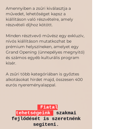
Amennyiben a zsűri kiválasztja a
művedet, lehetőséget kapsz a
kiállításon való részvételre, amely
részvételi díjhoz kötött.
Minden résztvevő művész egy exkluzív,
nívós kiállításon mutatkozhat be
prémium helyszíneken, amelyet egy
Grand Opening (ünnepélyes megnyitó)
és számos egyéb kulturális program
kísér.
A zsűri több kategóriában is győztes
alkotásokat hirdet majd, összesen 400
eurós nyereményalappal.
Fiatal
tehetségeink
szakmai
fejlődését is szeretnénk
segíteni.