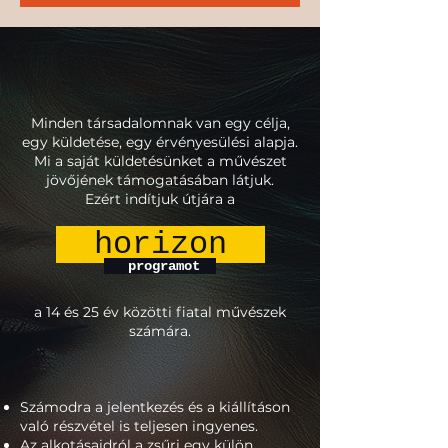
Minden társadalomnak van egy célja,
egy küldetése, egy érvényesülési alapja.
Mi a saját küldetésünket a művészet
jövőjének támogatásában látjuk.
Ezért indítjuk útjára a
horizon
programot
a 14 és 25 év közötti fiatal művészek
számára.
Számodra a jelentkezés és a kiállításon
való részvétel is teljesen ingyenes.
Az alkotásaidról a zsűri egy külön