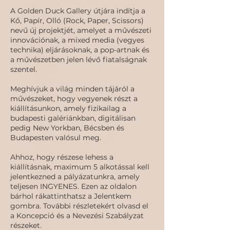
A Golden Duck Gallery útjára indítja a
Kő, Papír, Olló (Rock, Paper, Scissors)
nevű új projektjét, amelyet a művészeti
innovációnak, a mixed media (vegyes
technika) eljárásoknak, a pop-artnak és
a művészetben jelen lévő fiatalságnak
szentel.
Meghívjuk a világ minden tájáról a
művészeket, hogy vegyenek részt a
kiállításunkon, amely fizikailag a
budapesti galériánkban, digitálisan
pedig New Yorkban, Bécsben és
Budapesten valósul meg.
Ahhoz, hogy részese lehess a
kiállításnak, maximum 5 alkotással kell
jelentkezned a pályázatunkra, amely
teljesen INGYENES. Ezen az oldalon
bárhol rákattinthatsz a Jelentkem
gombra. További részletekért olvasd el
a Koncepció és a Nevezési Szabályzat
részeket.