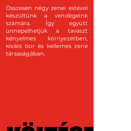
Összesen négy zenei estével
készültünk a vendégeink
számára. Így együtt
ünnepelhetjük a tavaszt
kényelmes környezetben,
kiváló bor és kellemes zene
társaságában.