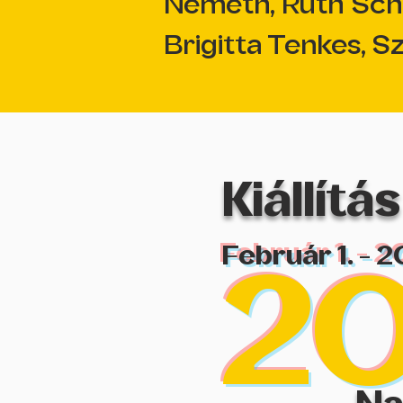
Németh, Ruth Schmi
Brigitta Tenkes, Sz
Kiállít
Február 1. - 2
2