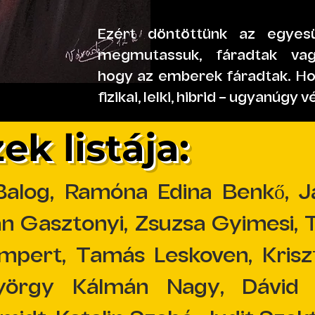
Ezért döntöttünk az egyesü
megmutassuk, fáradtak vag
hogy az emberek fáradtak. H
fizikai, lelki, hibrid – ugyanúgy 
k listája:
Balog, Ramóna Edina Benkő, J
án Gasztonyi, Zsuzsa Gyimesi, T
mpert, Tamás Leskoven, Kriszti
yörgy Kálmán Nagy, Dávid 