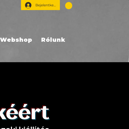
Bejelentkezés
Webshop
Rólunk
kéért