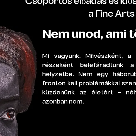
Csoportos előadás és idősz
a Fine Arts
Nem unod, ami t
Mi vagyunk. Művészként, a 
részeként belefáradtunk a
helyzetbe. Nem egy háborúb
fronton kell problémákkal sze
küzdenünk az életért – né
azonban nem.