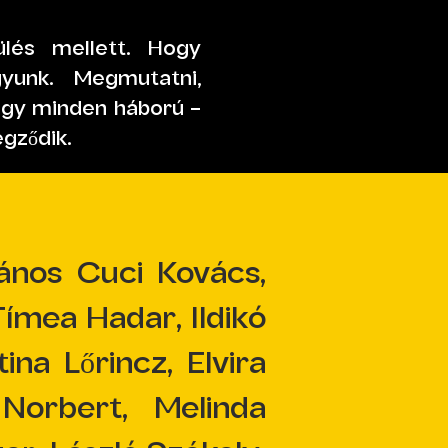
lés mellett. Hogy
yunk. Megmutatni,
ogy minden háború –
végződik.
ános Cuci Kovács,
ímea Hadar, Ildikó
na Lőrincz, Elvira
Norbert, Melinda