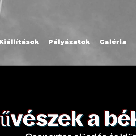
Kiállítások
Pályázatok
Galéria
űvészek a bé