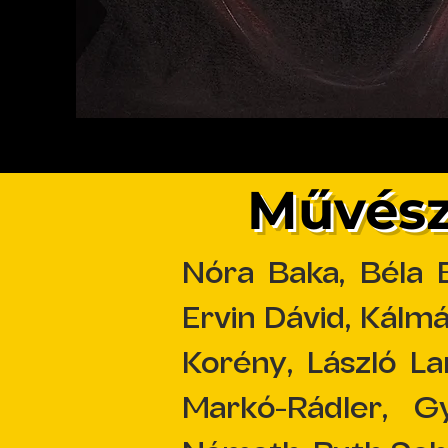
Művésze
Nóra Baka, Béla 
Ervin Dávid, Kálm
Korény, László La
Markó-Rádler, G