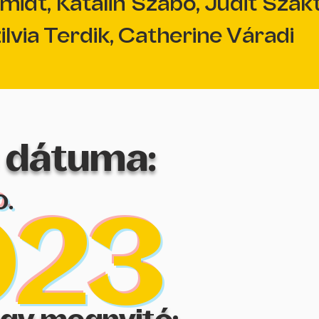
dt, Katalin Szabó, Judit Szakt
ilvia Terdik, Catherine Váradi
ás dátuma:
0.
023