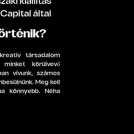
aki kiállítás
 Capital által
örténik?
kreatív társadalom
 minket körülvevő
an vívunk, számos
mbesülnünk. Meg kell
ha könnyebb. Néha