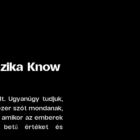
zik
a Know
t. Ugyanúgy tudjuk,
 ezer szót mondanak,
, amikor az emberek
 betű értéket és