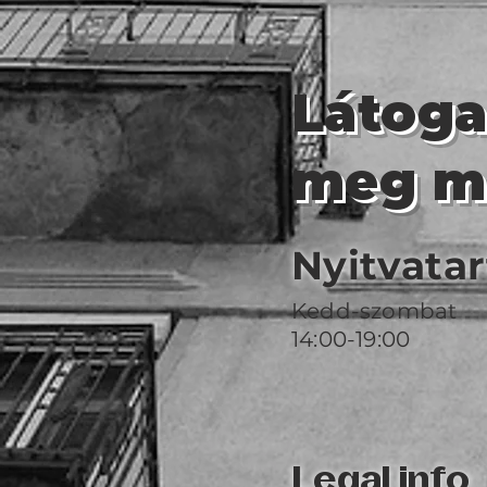
Látog
meg m
Nyitvatar
Kedd-szombat
14:00-19:00
Legal info