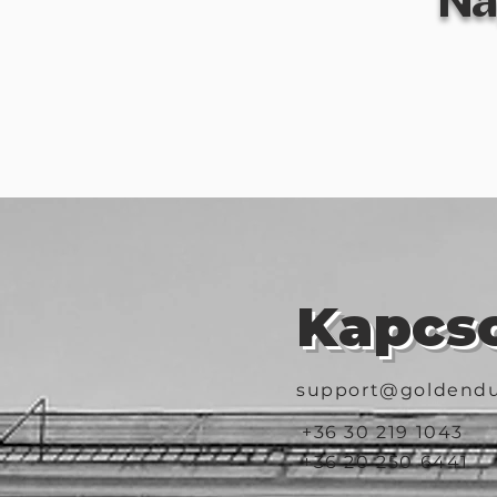
Na
Kapcso
support@goldendu
+36 30 219 1043
+36 20 250 6441