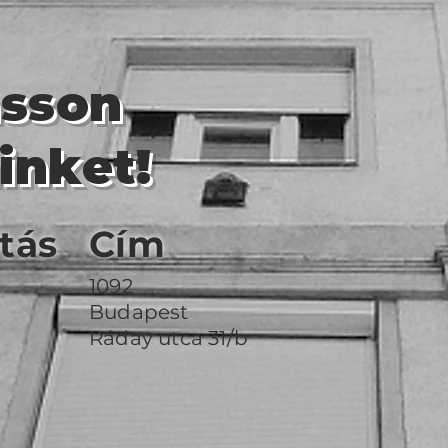
asson
inket!
tás
Cím
1092
Budapest
Ráday utca 31/b