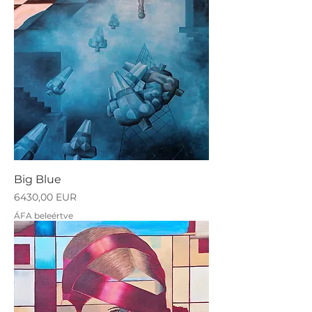
Big Blue
Ár
6430,00 EUR
ÁFA beleértve