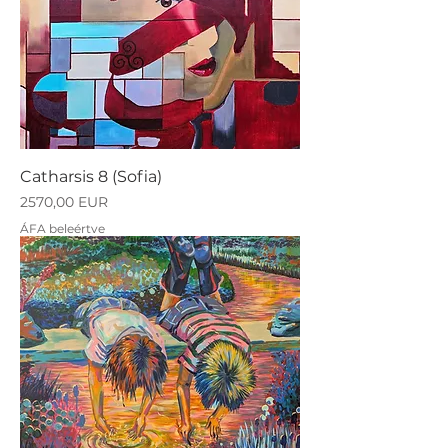
Catharsis 8 (Sofia)
Ár
2570,00 EUR
ÁFA beleértve