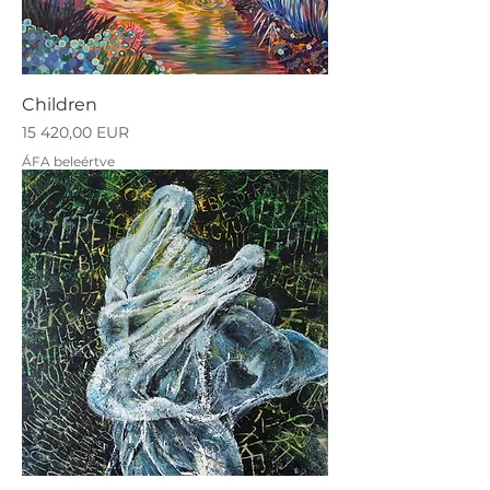
Children
Ár
15 420,00 EUR
ÁFA beleértve