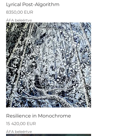
Lyrical Post-Algorithm
Ár
8350,00 EUR
ÁFA beleértve
Resilience in Monochrome
Ár
15 420,00 EUR
ÁFA beleértve