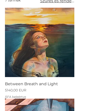
7 termék
Szűrés és rendezés
Between Breath and Light
Ár
5140,00 EUR
ÁFA beleértve