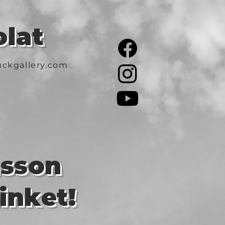
lat
ckgallery.com
asson
inket!