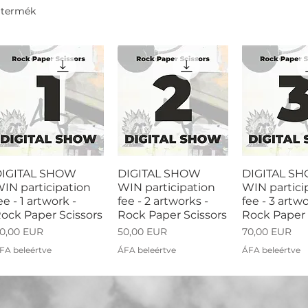
 termék
DIGITAL SHOW
DIGITAL SHOW
DIGITAL S
IN participation
WIN participation
WIN partici
ee - 1 artwork -
fee - 2 artworks -
fee - 3 artwo
ock Paper Scissors
Rock Paper Scissors
Rock Paper 
r
Ár
Ár
0,00 EUR
50,00 EUR
70,00 EUR
FA beleértve
ÁFA beleértve
ÁFA beleértve