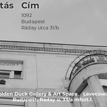
tás
Cím
1092
Budapest
Ráday utca 31/b
meltetője a
81799
lden Duck Gallery & Art Space. Lavecowo
Budapest, Ráday u. 33/a mfszt.1.