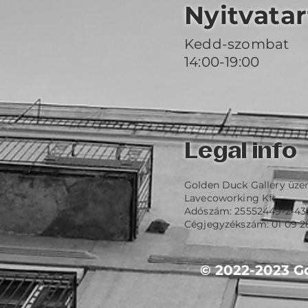
Nyitvatar
Kedd-szombat
14:00-19:00
Legal info
Golden Duck Gallery üze
Lavecoworking Kft.
Adószám: 25552449-2-43
Cégjegyzékszám: 01 09 2
© 2022-2023 Go