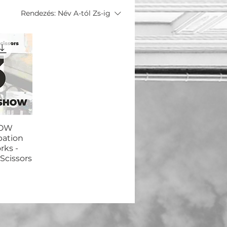
Rendezés:
Név A-tól Zs-ig
HOW
pation
rks -
Scissors