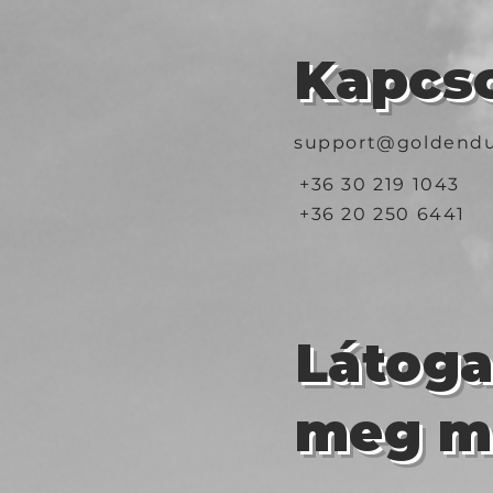
Kapcso
support@goldendu
+36 30 219 1043
+36 20 250 6441
Látog
meg m