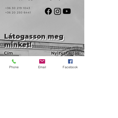
+36 30 219 1043
+36 20 250 6441
Látogasson meg
minket!
Cím
Nyitvatartás
1092
Kedd-szombat
Budapest
14:00-19:00
Ráday utca 31/b
Phone
Email
Facebook
Legal info
Golden Duck Gallery üzemeltetője a
Lavecoworking Kft.
Adószám: 25552449-2-43
Cégjegyzékszám: 01 09 281799