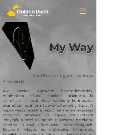
My Way
Axel Becker egyéni kiállítása
A művészet
Axel Becker leginkább háromdimenziós,
minimalista stílusú képekkel alakította ki
személyes aláírását. Ezzel hatékony kontrasztot
akar állítani az információval túlterhelt világgal. A
képek visszavezetik a nézőt néhány emlékezetes
tárgyhoz, amelyek az egyes műalkotásra
irányítják a néző tekintetét. Művészete hatékony
ellentéte a mai információs túlterheltségnek.
Egyszerű, világos és művészileg kifinomult.
Emellett műanyagból, karbonból, kerámiából és