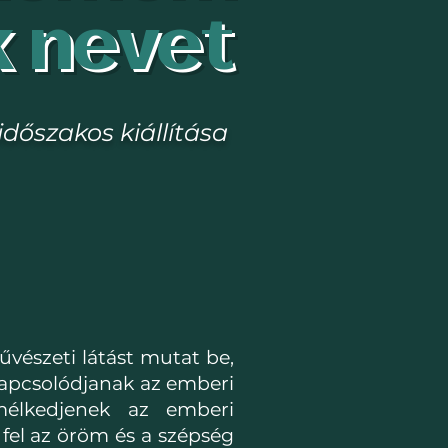
k nevet
időszakos kiállítása
űvészeti látást
mutat be,
kapcsolódjanak az emberi
mélkedjenek az emberi
 fel az öröm és a szépség