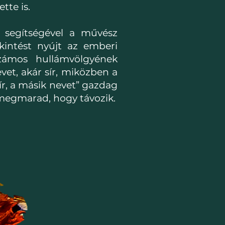
tte is.
 segítségével a művész
ekintést nyújt az emberi
zámos hullámvölgyének
vet, akár sír, miközben a
ír, a másik nevet” gazdag
 megmarad, hogy távozik.