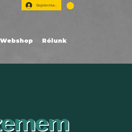
Bejelentkezés
Webshop
Rólunk
szemem