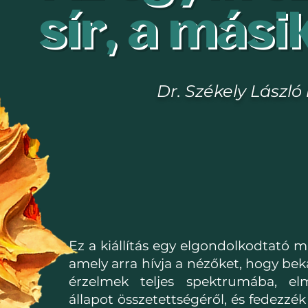
sír, a mási
Dr. Székely László 
Ez a kiállítás egy elgondolkodtató m
amely arra hívja a nézőket, hogy be
érzelmek teljes spektrumába, el
állapot összetettségéről, és fedezzék