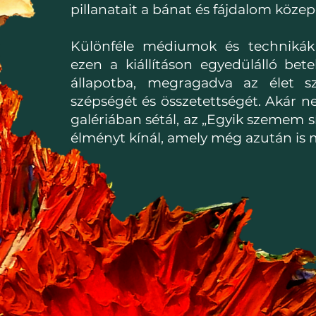
pillanatait a bánat és fájdalom közepe
Különféle médiumok és technikák
ezen a kiállításon egyedülálló bet
állapotba, megragadva az élet s
szépségét és összetettségét. Akár ne
galériában sétál
, az „Egyik szem
em
s
élményt kínál, amely még azután is