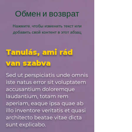
Обмен и возврат
Нажмите, чтобы изменить текст или
добавить свой контент в этот абзац.
Tanulás, ami rád
van szabva
Sed ut perspiciatis unde omnis
iste natus error sit voluptatem
accusantium doloremque
laudantium, totam rem
aperiam, eaque ipsa quae ab
illo inventore veritatis et quasi
architecto beatae vitae dicta
sunt explicabo.