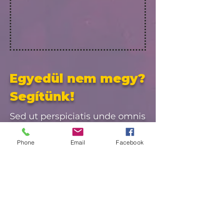
Egyedül nem megy?
Segítünk!
Sed ut perspiciatis unde omnis
iste natus error sit voluptatem
accusantium doloremque
Phone
Email
Facebook
laudantium, totam rem
aperiam, eaque ipsa quae ab
illo inventore veritatis et quasi
architecto beatae vitae dicta
sunt explicabo.