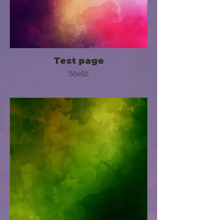
Test page
5öx6ö