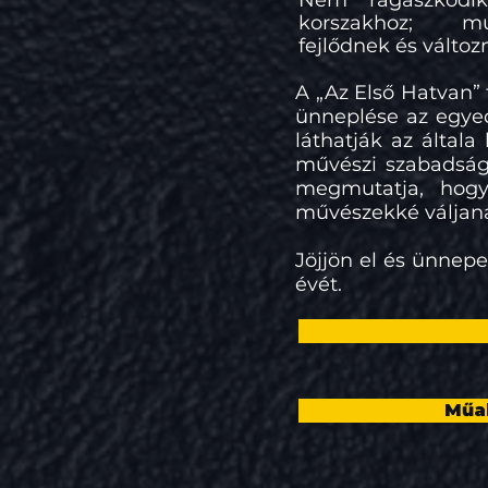
Nem ragaszkodik
korszakhoz; m
fejlődnek és változ
A „Az Első Hatvan” 
ünneplése az egyedi
láthatják az által
művészi szabadság i
megmutatja, hogy
művészekké váljan
Jöjjön el és ünnep
évét.
Műa