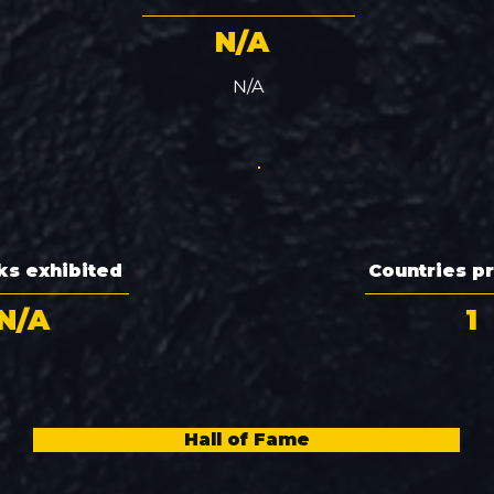
N/A
N/A
ks exhibited
Countries p
N/A
1
Hall of Fame