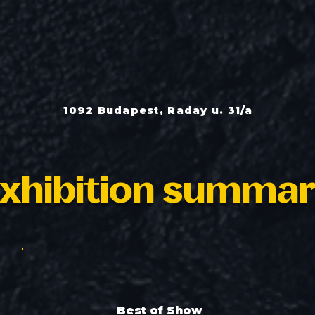
1092 Budapest, Raday u. 31/a
xhibition summa
Best of Show