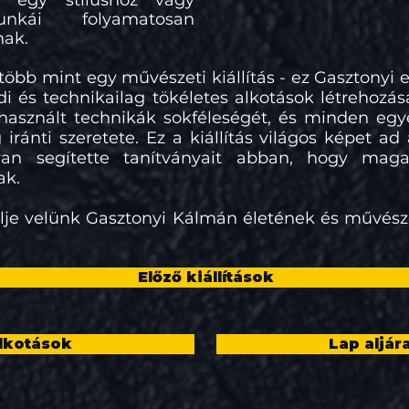
 egy stílushoz vagy
unkái folyamatosan
nak.
több mint egy művészeti kiállítás - ez Gasztonyi 
 és technikailag tökéletes alkotások létrehozása
a használt technikák sokféleségét, és minden eg
ránti szeretete. Ez a kiállítás világos képet ad a
an segítette tanítványait abban, hogy maga
ak.
elje velünk Gasztonyi Kálmán életének és művész
Előző kiállítások
lkotások
Lap aljár