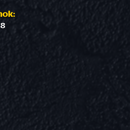
mok:
28