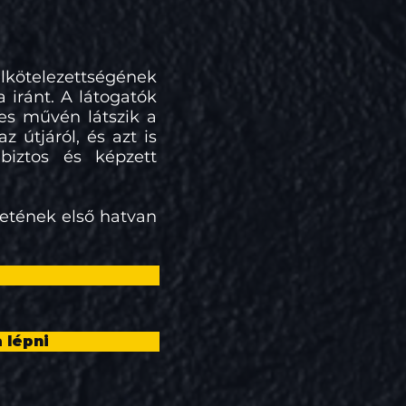
elkötelezettségének
 iránt. A látogatók
yes művén látszik a
z útjáról, és azt is
biztos és képzett
etének első hatvan
a lépni