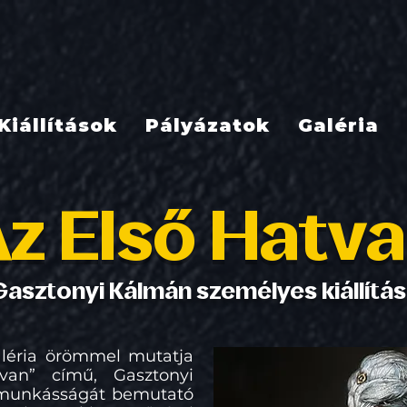
Kiállítások
Pályázatok
Galéria
z Első Hatv
Gasztonyi Kálmán személyes kiállítá
léria örömmel mutatja
van” című, Gasztonyi
 munkásságát bemutató