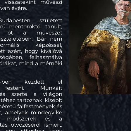
at visszatekint művészi
tvan évére.
dapesten született
rű mentoroktól tanult,
ék őt a művészet
iszteletében. Bár nem
ormális képzéssel,
t azért, hogy kiválóvá
égében, felhasználva
órákat, mind a mérnöki
2-ben kezdett el
n festeni. Munkáit
és szerte a világon
zetéhez tartoznak kisebb
éretű falfestmények és
k, amelyek mindegyike
s módszerek és a
tás ötvözéséről ismert.