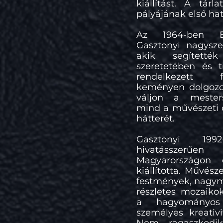
kiállítást. A tárl
pályájának első ha
Az 1964-ben Bu
Gasztonyi nagysze
akik segített
szeretetében és t
rendelkezett f
keményen dolgozot
váljon a mesters
mind a művészeti 
hátterét.
Gasztonyi 199
hivatásszerűe
Magyarországon 
kiállította. Művés
festmények, nagym
részletes mozaiko
a hagyományo
személyes kreativi