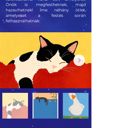
Önök is megfesthetnek, majd
hazavihetnek! Íme néhány ötlet,
amelyeket a festés során
felhasználhatnak: