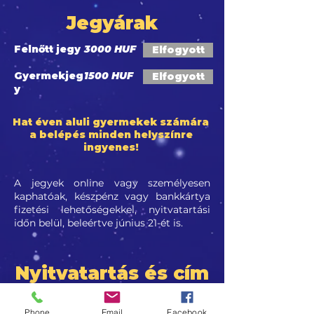
Jegyárak
Felnőtt jegy
3000 HUF
Elfogyott
Gyermekjeg
1500 HUF
Elfogyott
y
Hat éven aluli gyermekek számára
a belépés minden helyszínre
ingyenes!
A jegyek online vagy személyesen
kaphatóak, készpénz vagy bankkártya
fizetési lehetőségekkel, nyitvatartási
időn belül, beleértve június 21-ét is.
Nyitvatartás és cím
Golden Duck Gallery
Phone
Email
Facebook