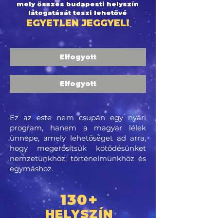
mely összes budapesti helyszín
látogatását teszi lehetővé
EGYETLEN JEGGYEL!
Elfogyott
Elfogyott
Ez az este nem csupán egy nyári
program, hanem a magyar lélek
ünnepe, amely lehetőséget ad arra,
hogy megerősítsük kötődésünket
nemzetünkhöz, történelmünkhöz és
egymáshoz.
130+
HELYSZÍN