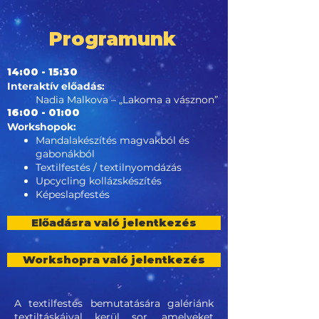
Programunk
14:00 - 15:30
Interaktív előadás:
Nadia Malkova – „Lakoma a vásznon”
16:00 - 01:00
Workshopok:
Mandalakészítés magvakból és
gabonákból
Textilfestés / textilnyomdázás
Upcycling kollázskészítés
Képeslapfestés
Előadásra való jelentkezés
Workshopra való jelentkezés
A textilfestés bemutatására galériánk
textiltáskáival kerül sor, amelyeket