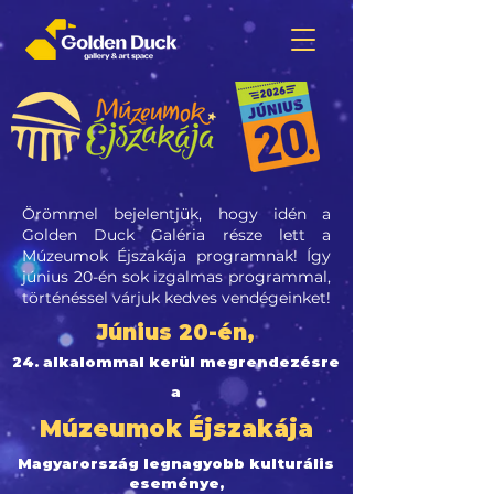
Örömmel bejelentjük, hogy idén a
Golden Duck Galéria része lett a
Múzeumok Éjszakája programnak! Így
június 20-én sok izgalmas programmal,
történéssel várjuk kedves vendégeinket!
Június 20-én,
24. alkalommal kerül megrendezésre
a
Múzeumok Éjszakája
Magyarország legnagyobb kulturális
eseménye,