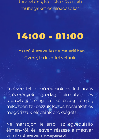
terveztünk, köztük művészeti
műhelyeket és előadásokat.
14:00
01:00
-
Hosszú éjszaka lesz a galériában.
Gyere, fedezd fel velünk!
Fedezze fel a múzeumok és kulturális
intézmények gazdag kínálatát, és
tapasztalja meg a közösség erejét,
miközben felidézzük közös hőseinket és
megőrizzük elődeink örökségét!
Ne maradjon le erről az egyedülálló
élményről, és legyen részese a magyar
kultúra éjszakai ünnepének!