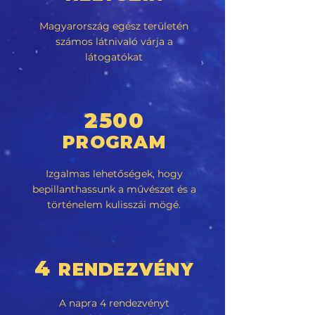
Magyarország egész területén
számos látnivaló várja a
látogatókat
2500
PROGRAM
Izgalmas lehetőségek, hogy
bepillanthassunk a művészet és a
történelem kulisszái mögé.
4
RENDEZVÉNY
A napra 4 rendezvényt