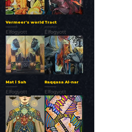
Vermeer's world
Tract
Elfogyott
Elfogyott
Mat i Sah
Raqqasa Al-nar
Elfogyott
Elfogyott