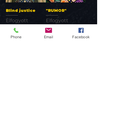
Blind justice
"RUMOR"
Elfogyott
Elfogyott
Phone
Email
Facebook
"STROFI" "TURN"
"THE TREE"
Elfogyott
Elfogyott
Hermes' relic
Rotten Apples