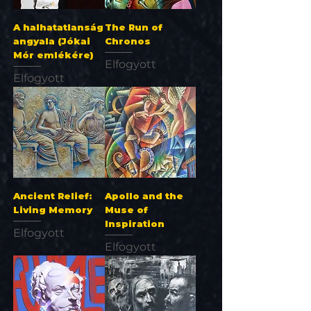
A halhatatlanság
The Run of
angyala (Jókai
Chronos
Mór emlékére)
Elfogyott
Elfogyott
Ancient Relief:
Apollo and the
Living Memory
Muse of
Inspiration
Elfogyott
Elfogyott