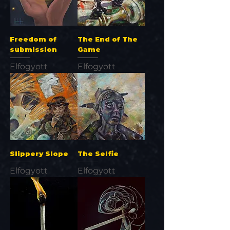
Freedom of
The End of The
submission
Game
Elfogyott
Elfogyott
Slippery Slope
The Selfie
Elfogyott
Elfogyott