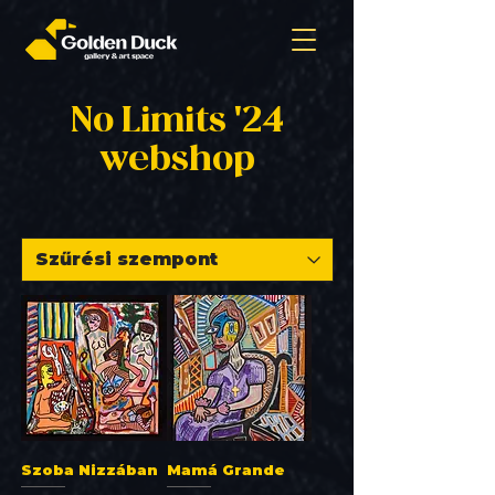
No Limits '24
webshop
Szoba Nizzában
Mamá Grande