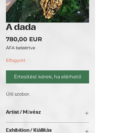
A dada
Ár
780,00 EUR
ÁFA beleértve
Elfogyott
Értesítést kérek, ha elérhető
Ülő szobor.
Artist / Művész
Magyariné Kiss Ilona-Hobby Art.
Exhibition / Kiállítás
Dekorációs falfestéssel, rajz-és festő