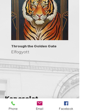
Through the Golden Gate
Prayer - the symbol of 
Elfogyott
Elfogyott
Kapcsolat
support@goldenduckgallery.com
Phone
Email
Facebook