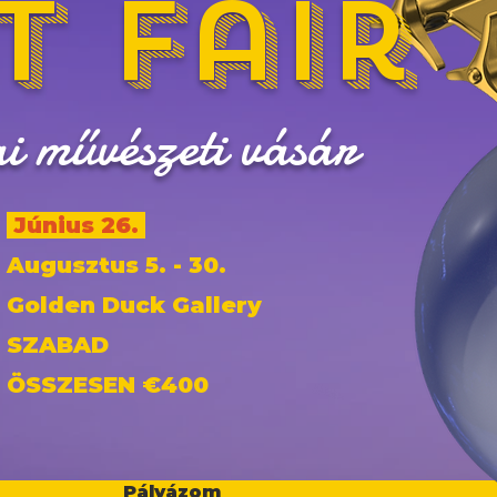
t Fair
ai művészeti vásár
Június 26.
Augusztus 5. - 30.
Golden Duck Gallery
SZABAD
ÖSSZESEN €400
Pályázom