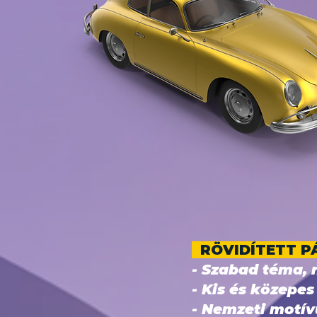
RÖVIDÍTETT P
- Szabad téma, n
- Kis és közepe
- Nemzeti motív