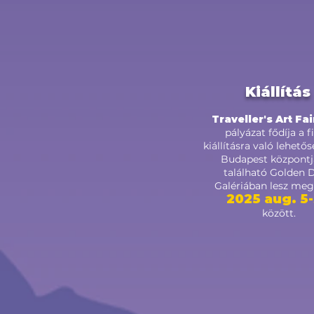
Kiállítás
Traveller's Art Fa
pályázat fődíja a fi
kiállításra való lehető
Budapest központ
található Golden 
Galériában lesz meg
2025 aug. 5
között.