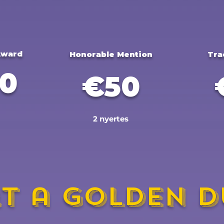
Award
Honorable Mention
Tra
0
€50
2 nyertes
rt a Golden D