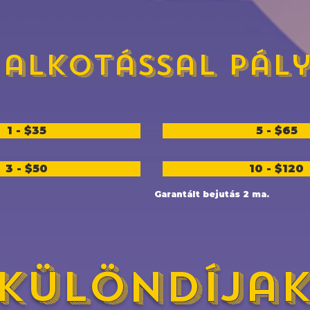
alkotással pály
1 - $35
5 - $65
3 - $50
10 - $120
Garantált bejutás 2 ma.
Különdíja