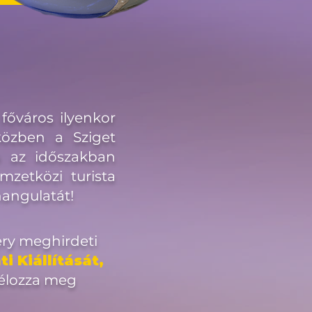
őváros ilyenkor
közben a Sziget
n az időszakban
mzetközi turista
hangulatát!
ery meghirdeti
i Kiállítását,
célozza meg