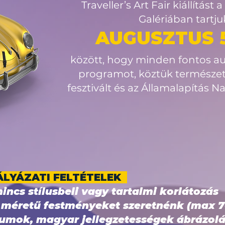
Traveller’s Art Fair kiállítást
Galériában tartju
AUGUSZTUS 5
között, hogy minden fontos au
programot, köztük természet
fesztivált és az Államalapítás Na
ÁLYÁZATI FELTÉTELEK
incs stílusbeli vagy tartalmi korlátozás
s méretű festményeket szeretnénk (max 
umok, magyar jellegzetességek ábrázolá