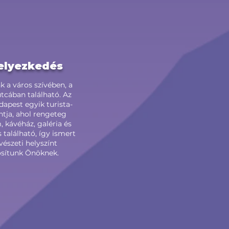
elyezkedés
k a város szívében, a
tcában található. Az
apest egyik turista-
tja, ahol rengeteg
, kávéház, galéria és
s található, így ismert
észeti helyszínt
osítunk Önöknek.