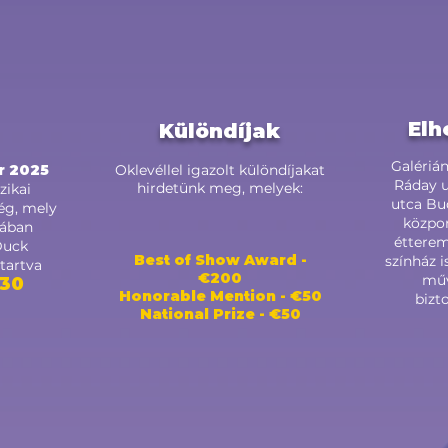
Elh
Különdíjak
Galérián
ir 2025
Oklevéllel igazolt különdíjakat
Ráday u
hirdetünk meg, melyek:
zikai
utca Bud
ség, mely
közpon
jában
étterem
Duck
Best of Show Award -
színház i
tartva
€200
műv
-30
Honorable Mention - €50
bizt
National Prize - €50