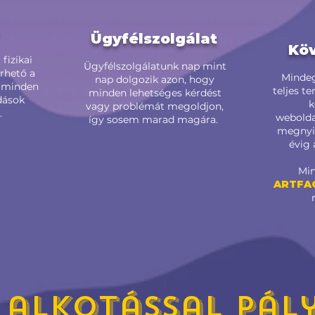
p
Ügyfélszolgálat
Kö
fizikai
Ügyfélszolgálatunk nap mint
érhető a
Mindeg
nap dolgozik azon, hogy
 minden
teljes t
minden lehetséges kérdést
dások
k
vagy problémát megoldjon,
.
weboldal
így sosem marad magára.
megnyit
évig 
Min
ARTFA
 alkotással pály