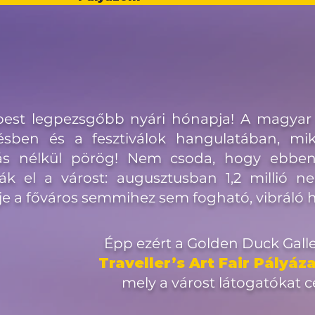
est legpezsgőbb nyári hónapja! A magyar f
ésben és a fesztiválok hangulatában, mi
lás nélkül pörög! Nem csoda, hogy ebbe
ják el a várost: augusztusban 1,2 millió ne
lje a főváros semmihez sem fogható, vibráló 
Épp ezért a Golden Duck Gall
Traveller’s Art Fair Pályázat
mely a várost látogatókat 