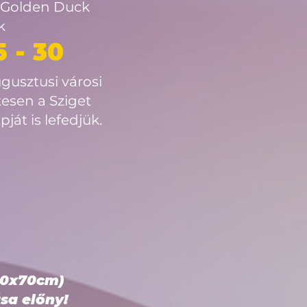
 a Golden Duck
k
 - 30
gusztusi városi
esen a Sziget
pját is lefedjük.
70x70cm)
sa előny!