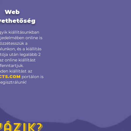
Web
vethetőség
yik kiállításunkban
erjedelmében online is
özzétesszük a
unkon, és a kiállítás
ója után legalább 2
az online kiállítást
fenntartjuk.
den kiállítást az
CTS.COM
portálon is
regisztrálunk!
ázik?