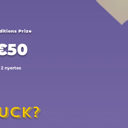
ditions Prize
€50
2 nyertes
uck?