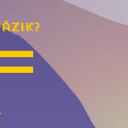
ázik?
k