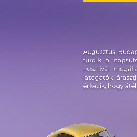
Augusztus Budap
fürdik a napsüt
Fesztivál megál
látogatók áraszt
érkezik, hogy áté