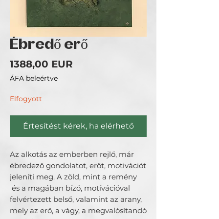
Ébredő erő
Ár
1388,00 EUR
ÁFA beleértve
Elfogyott
Értesítést kérek, ha elérhető
Az alkotás az emberben rejlő, már
ébredező gondolatot, erőt, motivációt
jeleníti meg. A zöld, mint a remény
és a magában bízó, motívációval
felvértezett belső, valamint az arany,
mely az erő, a vágy, a megvalósítandó