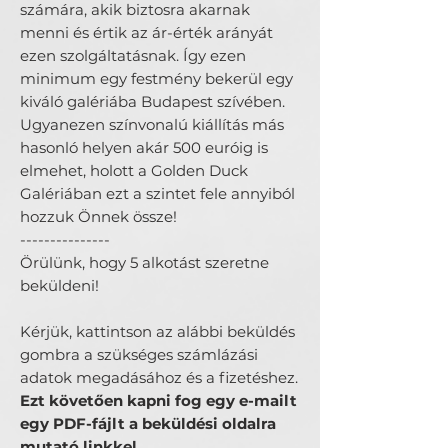
számára, akik biztosra akarnak
menni és értik az ár-érték arányát
ezen szolgáltatásnak. Így ezen
minimum egy festmény bekerül egy
kiváló galériába Budapest szívében.
Ugyanezen színvonalú kiállítás más
hasonló helyen akár 500 euróig is
elmehet, holott a Golden Duck
Galériában ezt a szintet fele annyiból
hozzuk Önnek össze!
---------------
Örülünk, hogy 5 alkotást szeretne
beküldeni!
Kérjük, kattintson az alábbi beküldés
gombra a szükséges számlázási
adatok megadásához és a fizetéshez.
Ezt követően kapni fog egy e-mailt
egy PDF-fájlt a beküldési oldalra
mutató linkkel.