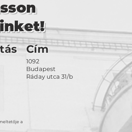
asson
inket!
tás
Cím
1092
Budapest
Ráday utca 31/b
meltetője a