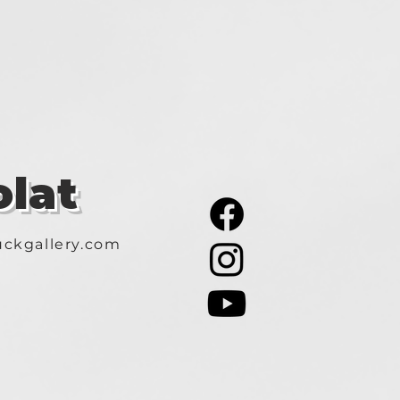
lat
ckgallery.com