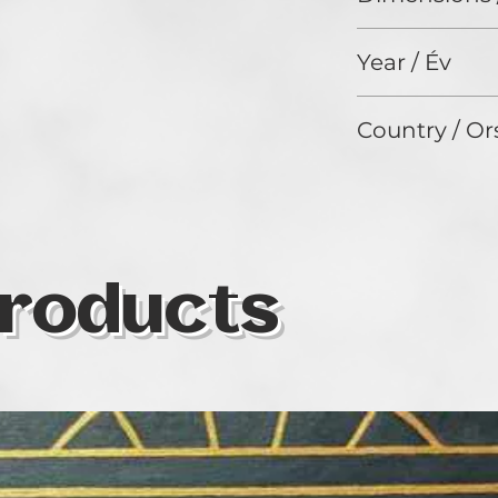
20 X 28 cm
Year / Év
N/A
Country / Or
HUNGARY
roducts