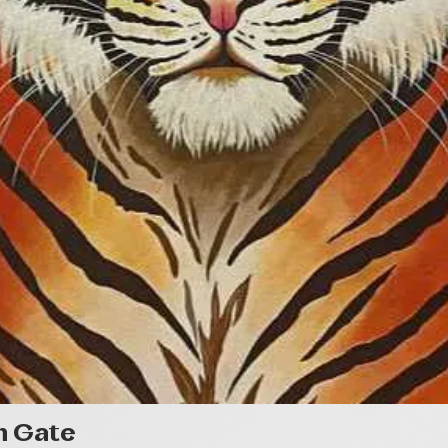
Gyorsnézet
n Gate