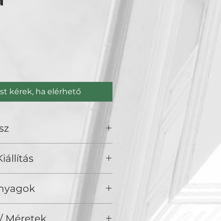
a
Ár
st kérek, ha elérhető
sz
 Eszter
iállítás
), Golden Duck Gallery, Budapest
Anyagok
/ Méretek