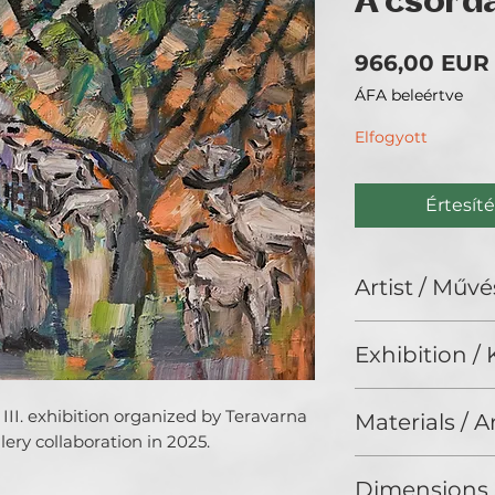
A csord
966,00 EUR
ÁFA beleértve
Elfogyott
Értesíté
Artist / Művé
Zomboriné Szívós
Exhibition / K
ArtBIAS III. (2025
III. exhibition organized by Teravarna 
Materials / 
ery collaboration in 2025.
Acrylic / Akril
Dimensions 