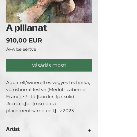
A pillanat
Ár
910,00 EUR
ÁFA beleértve
Vásárlás most!
Aquarell/winerell és vegyes technika,
vörösborral festve (Merlot- cabernet
Franc). <!--td {border: 1px solid
#cccccc;}br {mso-data-
placement:same-cell;}-->2023
Artist