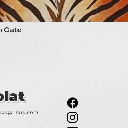
Gyorsnézet
n Gate
lat
ckgallery.com