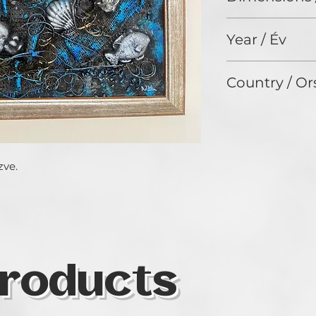
anyagok
35 x 50 cm, plusz 
Year / Év
2022
Country / Or
Hungary
zve.
roducts