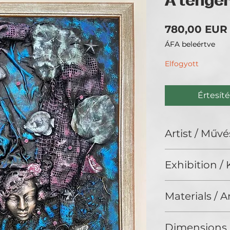
A tenger
780,00 EUR
ÁFA beleértve
Elfogyott
Értesíté
Artist / Művé
Magyariné Kiss Il
Exhibition / K
Dekorációs falfest
szervezésével és t
No Limits 2024, G
foglalkozom.
Materials / 
Textile sculpture
Dimensions 
materials // Texti