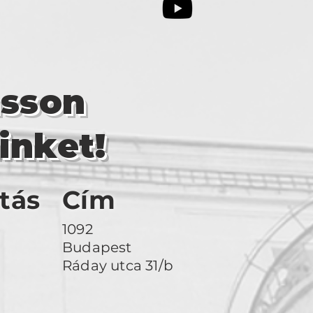
asson
inket!
tás
Cím
1092
Budapest
Ráday utca 31/b