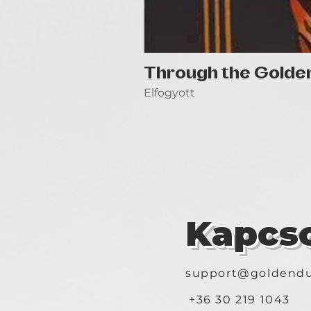
Through the Golde
Elfogyott
Kapcso
support@goldendu
+36 30 219 1043