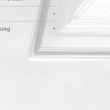
keret
szág