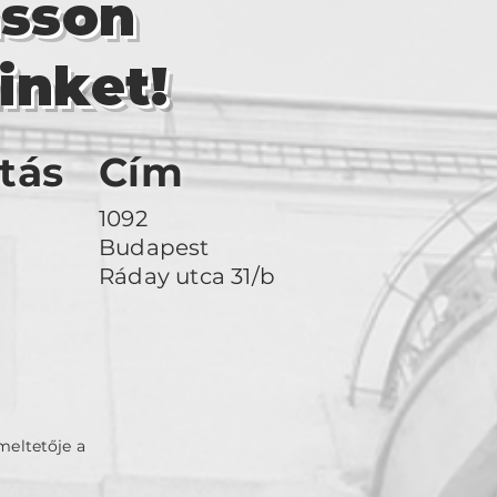
asson
inket!
tás
Cím
1092
Budapest
Ráday utca 31/b
meltetője a