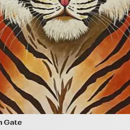
Gyorsnézet
n Gate