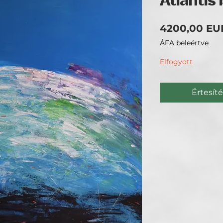
Atlantis
4200,00 EU
ÁFA beleértve
Elfogyott
Értesíté