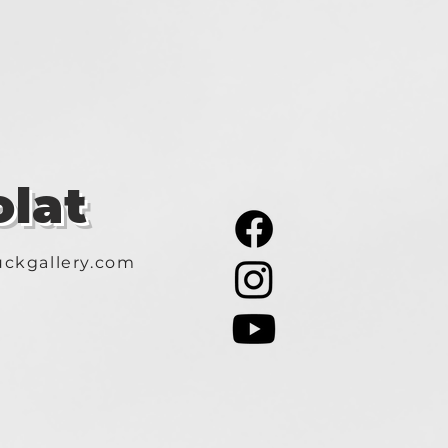
lat
ckgallery.com