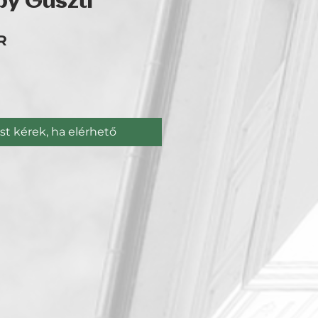
 by Guszti
Ár
R
st kérek, ha elérhető