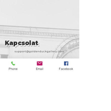
Kapcsolat
support@goldenduckgallery.com
+36 30 219 1043
+36 20 250 6441
Phone
Email
Facebook
Látogasson meg
minket!
Cím
Nyitvatartás
1092
Kedd-szombat
Budapest
14:00-19:00