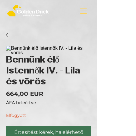
Bennünk élő
Istennők IV. - Lila
és vörös
Ár
664,00 EUR
ÁFA beleértve
Elfogyott
Értesítést kérek, ha elérhető