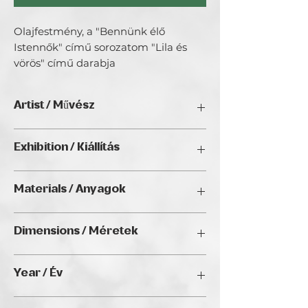
Olajfestmény, a "Bennünk élő
Istennők" című sorozatom "Lila és
vörös" című darabja
Artist / Művész
Szilágyi-Bitó Judit.
Exhibition / Kiállítás
A pályázaton a "Bennünk élő Istennők"
című sorozatom 3 darabjával indulok.
ArtDeco II. (2025), Golden Duck Gallery,
Materials / Anyagok
Budapest
Oil and gold foil on canvas / Olaj és
Dimensions / Méretek
arany füstfólia vásznon
50 x 60 cm
Year / Év
2024