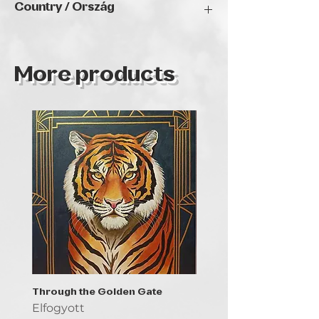
Country / Ország
Hungary
More products
Through the Golden Gate
Prayer - the symbol of 
Elfogyott
Elfogyott