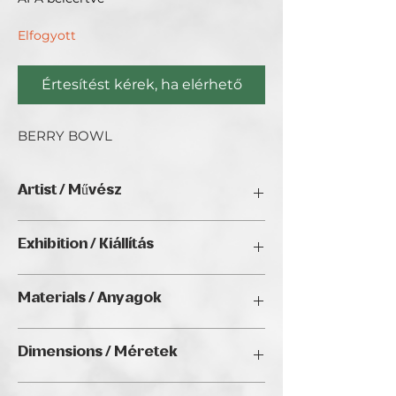
Elfogyott
Értesítést kérek, ha elérhető
BERRY BOWL
Artist / Művész
Olga Crudo.
Exhibition / Kiállítás
ChristmART '24, Golden Duck Gallery,
Materials / Anyagok
Budapest
Black high fired ceramics / Fekete
Dimensions / Méretek
magasan égetett kerámia
12 x 12 cm