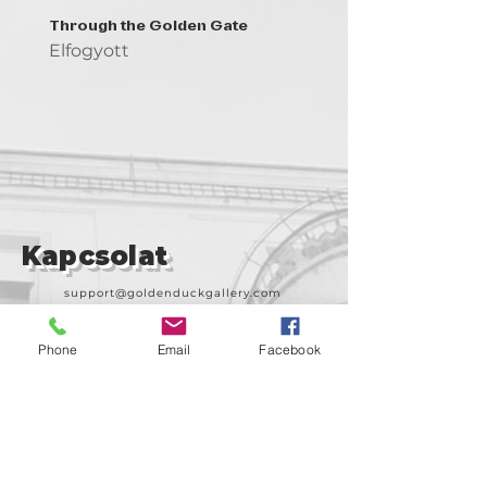
Through the Golden Gate
Prayer - the symbol of 
Elfogyott
Elfogyott
Kapcsolat
support@goldenduckgallery.com
+36 30 219 1043
Phone
Email
Facebook
+36 20 250 6441
Látogasson meg
minket!