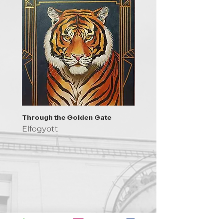
Through the Golden Gate
Prayer - the symbol of 
Elfogyott
Elfogyott