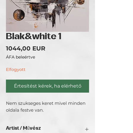
Blak&white 1
Ár
1044,00 EUR
ÁFA beleértve
Elfogyott
Értesítést kérek, ha elérhető
Nem szukseges keret mivel minden 
oldala festve van.
Artist / Művész