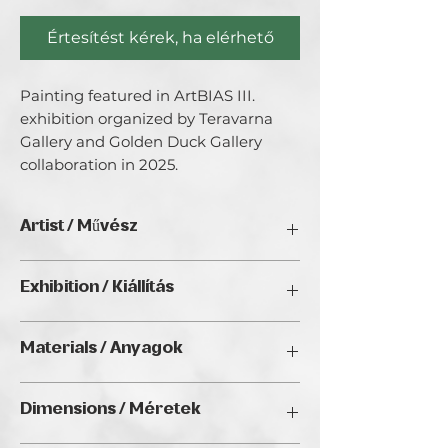
Értesítést kérek, ha elérhető
Painting featured in ArtBIAS III. 
exhibition organized by Teravarna 
Gallery and Golden Duck Gallery 
collaboration in 2025.
Artist / Művész
Chiara Verdecchia
Exhibition / Kiállítás
ArtBIAS III. (2025), Golden Duck Gallery,
Materials / Anyagok
Budapest
Mixed Media / Vegyes technika
Dimensions / Méretek