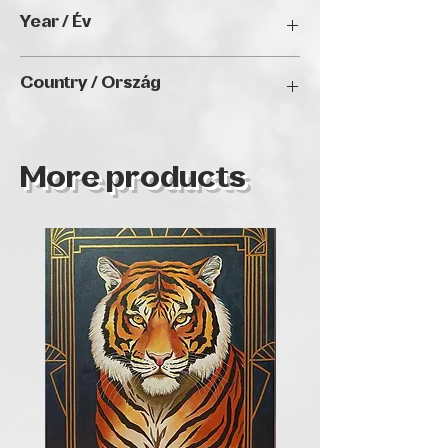
6 x 8 Inches
Year / Év
N/A
Country / Ország
ITALY
More products