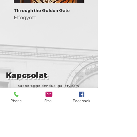
Through the Golden Gate
Prayer - the symbol of 
Elfogyott
Elfogyott
Kapcsolat
support@goldenduckgallery.com
+36 30 219 1043
Phone
Email
Facebook
+36 20 250 6441
Látogasson meg