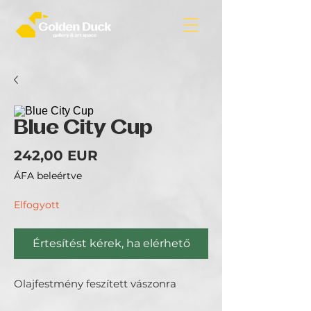
Blue City Cup
Ár
242,00 EUR
ÁFA beleértve
Elfogyott
Értesítést kérek, ha elérhető
Olajfestmény feszített vászonra