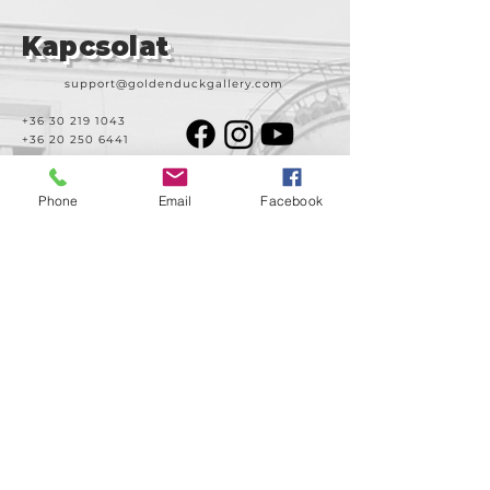
Kapcsolat
support@goldenduckgallery.com
+36 30 219 1043
+36 20 250 6441
Phone
Email
Facebook
Látogasson meg
minket!
Cím
Nyitvatartás
1092
Kedd-szombat
Budapest
14:00-19:00
Ráday utca 31/b
Legal info
Golden Duck Gallery üzemeltetője a