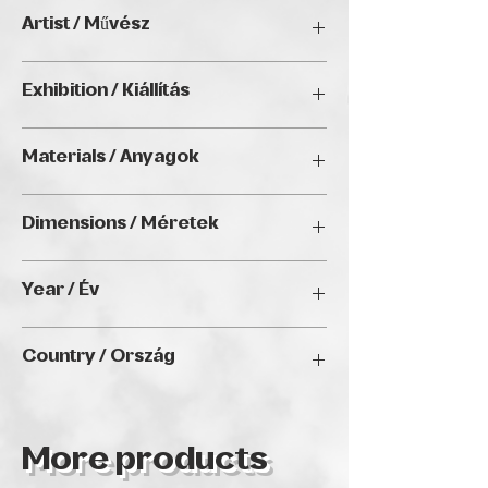
Artist / Művész
Szabó Zoltán.
Exhibition / Kiállítás
ArtDeco II. (2025), Golden Duck Gallery,
Materials / Anyagok
Budapest
Oil on canvas / Olaj, vászon
Dimensions / Méretek
60 x 30 cm
Year / Év
2024
Country / Ország
Hungary
More products