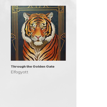
Through the Golden Gate
Prayer - the symbol of 
Elfogyott
Elfogyott