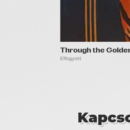
Through the Golde
Elfogyott
Kapcso