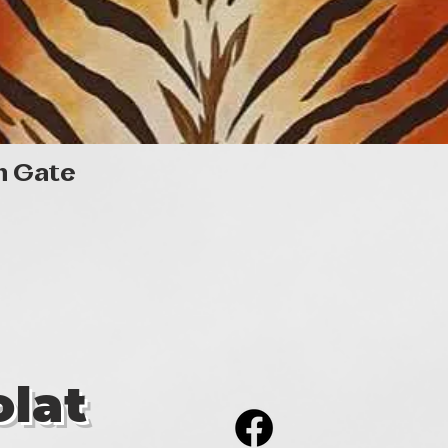
Gyorsnézet
n Gate
lat