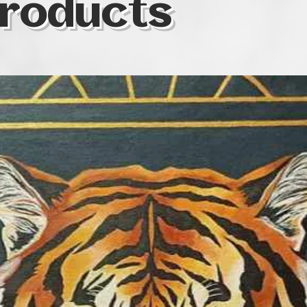
roducts