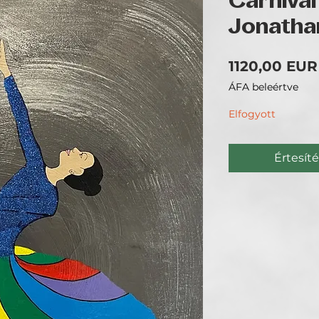
Carnival
Jonatha
1120,00 EUR
ÁFA beleértve
Elfogyott
Értesíté