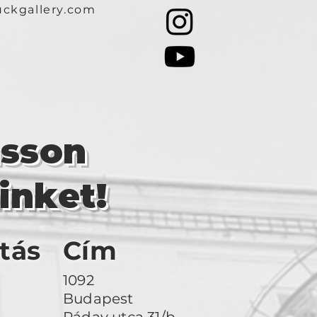
ckgallery.com
asson
inket!
tás
Cím
1092
Budapest