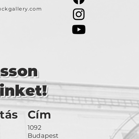
ckgallery.com
asson
inket!
tás
Cím
1092
Budapest