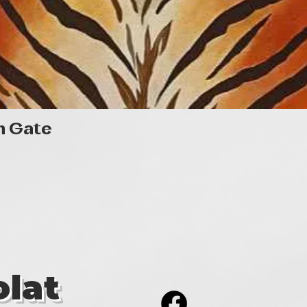
Gyorsnézet
n Gate
lat