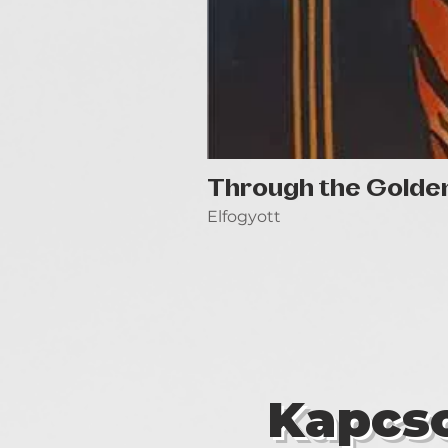
Through the Golde
Elfogyott
Kapcso