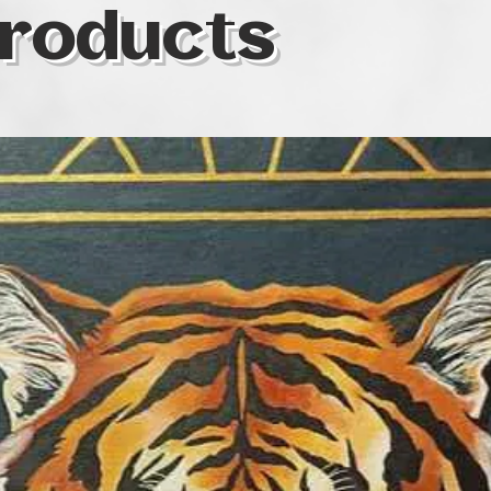
roducts