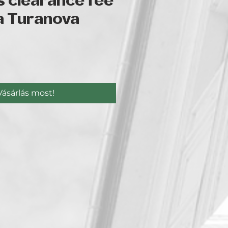
 clearance fee
a Turanova
r
Vásárlás most!