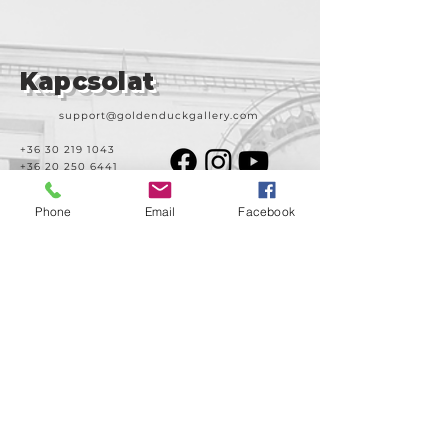
Kapcsolat
support@goldenduckgallery.com
+36 30 219 1043
+36 20 250 6441
Phone
Email
Facebook
Látogasson meg
minket!
Cím
Nyitvatartás
1092
Kedd-szombat
Budapest
14:00-19:00
Ráday utca 31/b