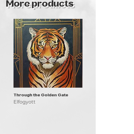
More products
Through the Golden Gate
Prayer - the symbol of 
Elfogyott
Elfogyott