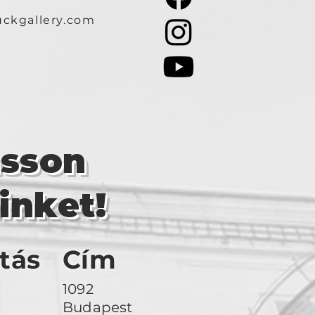
ckgallery.com
asson
inket!
tás
Cím
1092
Budapest