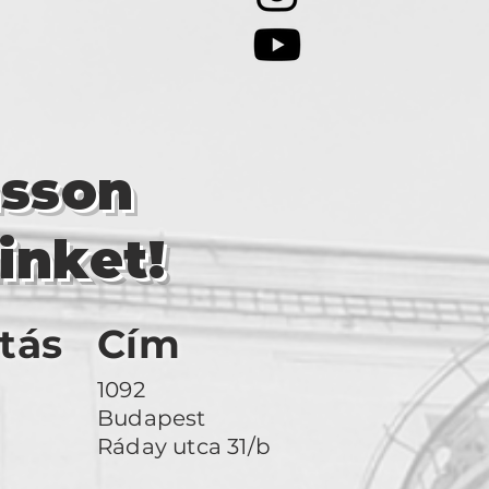
asson
inket!
tás
Cím
1092
Budapest
Ráday utca 31/b