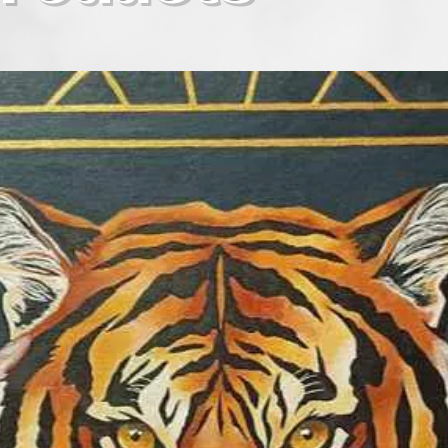
Képzőművészeti S
ifjúsági titkár 19
Képzőművészeti C
Kortárs Művészeti
verseket is ír a k
újságokban, anto
rendszeresen. Kiá
verseit is megtalá
tagja a GLM PROD
Máthé) Géczi Erika
ezüstérmes magya
akusztikus-gitár
kiadása 2002. (GL
Megfestett érzése
Közel 400 képe va
magántulajdonban
Németország, Egye
Románia, Ausztria,
egyaránt. Munkái
témája az érzele
megnyilatkozása. A