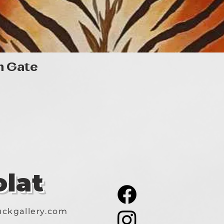
Reno, Gerard Depa
Lopez, Woody Alle
A weboldalam készí
munkáim egy rész
linkeken:
https://www.face
https://www.inst
Gyorsnézet
n Gate
lat
ckgallery.com