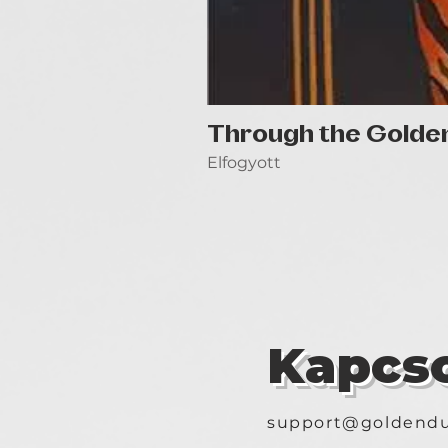
Through the Golde
Elfogyott
Kapcso
support@goldendu