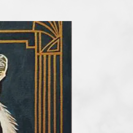
zalonnak (vezetőségi tag-
98-2000-ig) és 2013-ig az ART’16
soportnak is, Művészterem-
 Galériának (Budapest). 1989 óta
épeihez, melyek több könyvben,
lógiában jelennek meg
llításai megrendezésekor saját
lhatjuk a képek alatt. Alapító
UKCIÓNAK is (Géczi-Lukács-
 világbajnok, olimpiai
r kajakozó, énekes és
ossal közös multimédiás album
M Produkció -Géczi Erika:
k)
n gyűjtőknél és
 külföldön (Kanada,
sült Királyság, Írország,
 Törökország stb. ) és itthon
 feltűnően emberközpontúak. Fő
m annak minden formája és
 férfi-nő kapcsolat, a barátság,