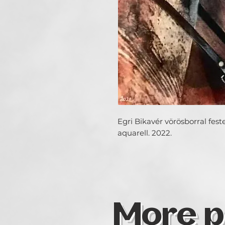
Egri Bikavér vörösborral fest
aquarell. 2022.
More p