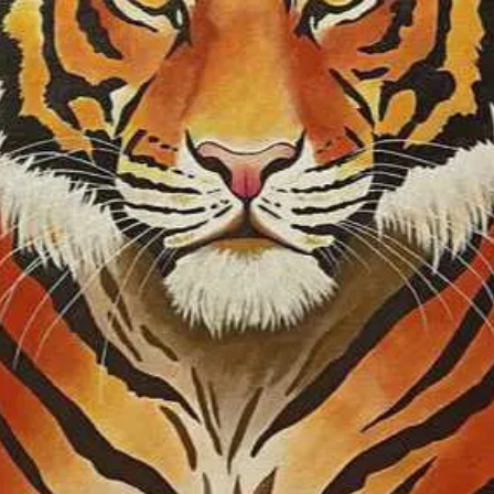
a szerelem, a csal
azok az érzések, 
csodálatos és ren
és tájképek is ker
ismét új technikák
években exkluzív 
felhasználásával f
csendéleteket nagy
megrendelések na
szakmai érdeklődő
Az elmúlt években 
festi meg szintén 
technikával. (Pl. R
CURTIS, Kökény A
Hobo, Katus Attila
Géczi Erika énekes
Jáger Gyula ének
UK The X Factor g
Örvényesvölgyi Fes
Matteo Bocelli ide
Niro, Al Pacino, 