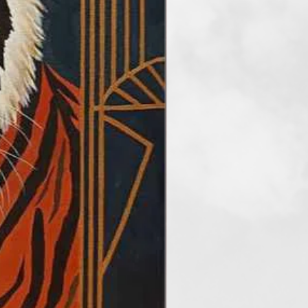
ád, fájdalom, magány stb. és
amelyekre ember képes. De
dkívül részletgazdag csendéletek
ülnek ki keze alól. Mostanában
kal dolgozik, alkot. Az utóbbi
és híres magyar és külföldi borok
est portrékat, tájképeket,
 sikerrel. Melyet a
gy száma és a művészeti és
k is igazolnak.
hazai és külföldi sztárok portéit
ezzel a winerelle- boraquarell
oy, Geszti Péter, Tarjáni Zsófia,
ttila, SOMA Mamagésa, Nika,
, Miss Bee -Bestiák, Tóth Renáta,
-olimpiai-világbajnok kajakozó,
es, KEVIN DAVY WHITE - 2017-es
yőztes -személyes képátadás
ztiválon - Andrea Bocelli,
i júniusi project!) Robert De
Belmondo, John Lennon, Jean