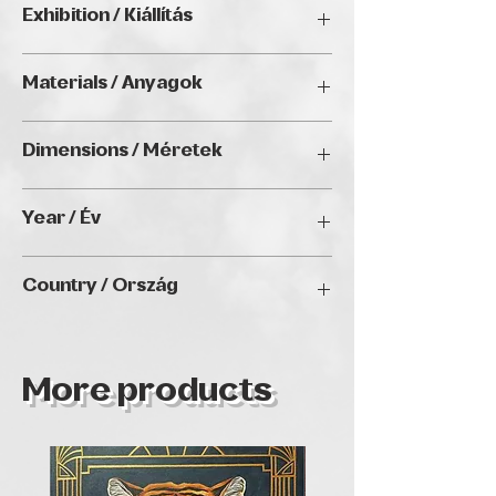
Exhibition / Kiállítás
ChristmART '24, Golden Duck Gallery,
Materials / Anyagok
Budapest
Acrylic on canvas / Akril vásznon
Dimensions / Méretek
70 x 50 cm
Year / Év
2024
Country / Ország
Hungary
More products