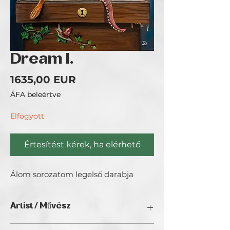
Dream I.
Ár
1635,00 EUR
ÁFA beleértve
Elfogyott
Értesítést kérek, ha elérhető
Álom sorozatom legelső darabja
Artist / Művész
Kernya Dorina.