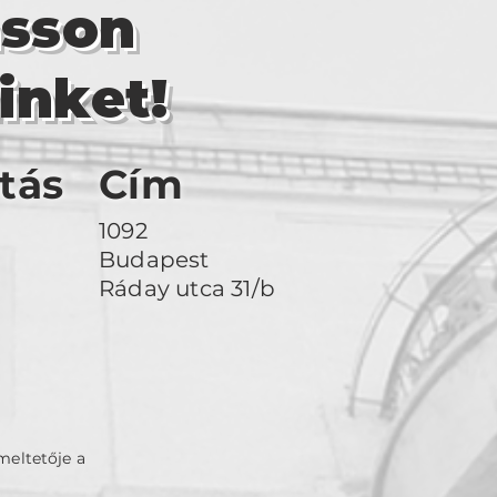
asson
inket!
tás
Cím
1092
Budapest
Ráday utca 31/b
meltetője a