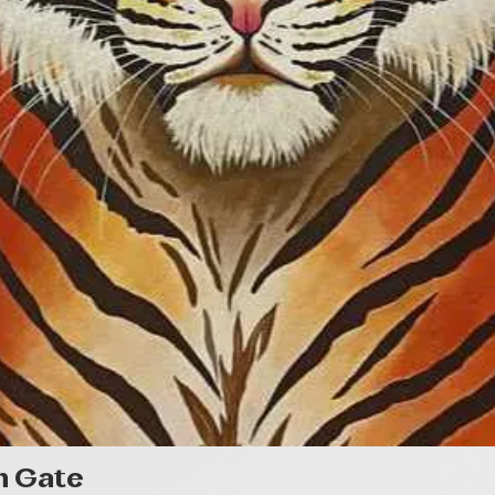
Gyorsnézet
n Gate