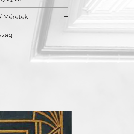
il / Akril vásznon/olaj
/ Méretek
szág