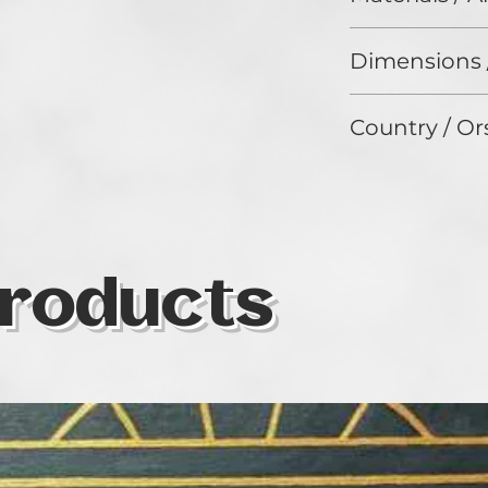
Acrylic on canvas/o
Dimensions 
50x70
Country / Or
Romania
roducts