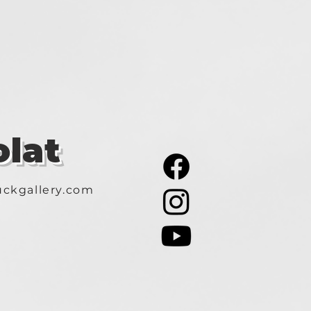
lat
ckgallery.com