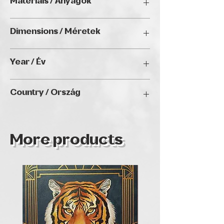
Materials / Anyagok
Budapest
megmutatni.
Acrylic on canvas/ Akril vásznon
Dimensions / Méretek
100 x 120 cm
Year / Év
2024
Country / Ország
Hungary
More products