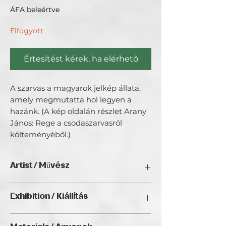
ÁFA beleértve
Elfogyott
Értesítést kérek, ha elérhető
A szarvas a magyarok jelkép állata,
amely megmutatta hol legyen a
hazánk. (A kép oldalán részlet Arany
János: Rege a csodaszarvasról
költeményéből.)
Artist / Művész
Kocsis Kata.
Exhibition / Kiállítás
Érzéseket, észleléseket, belső
ChristmART '24, Golden Duck Gallery,
élményeket szeretnék kifejezni és