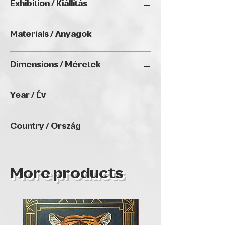
Exhibition / Kiállítás
ArtBIAS III. (2025), Golden Duck Gallery,
Materials / Anyagok
Budapest
N/A
Dimensions / Méretek
16 x 16 cm
Year / Év
N/A
Country / Ország
NORWAY
More products