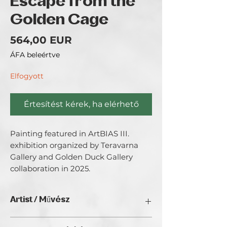
Escape from the
Golden Cage
Ár
564,00 EUR
ÁFA beleértve
Elfogyott
Értesítést kérek, ha elérhető
Painting featured in ArtBIAS III. 
exhibition organized by Teravarna 
Gallery and Golden Duck Gallery 
collaboration in 2025.
Artist / Művész
Zsuzsanna Ursprung