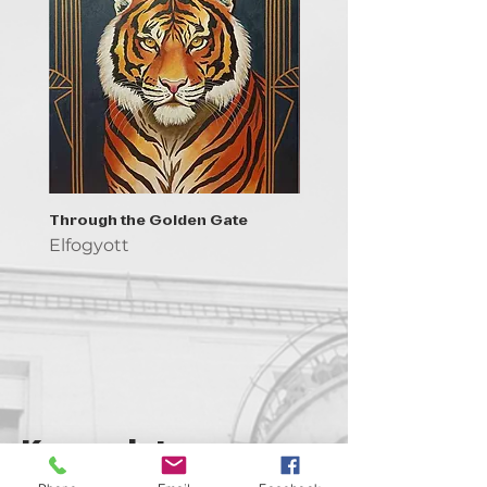
Through the Golden Gate
Prayer - the symbol of 
Elfogyott
Elfogyott
Kapcsolat