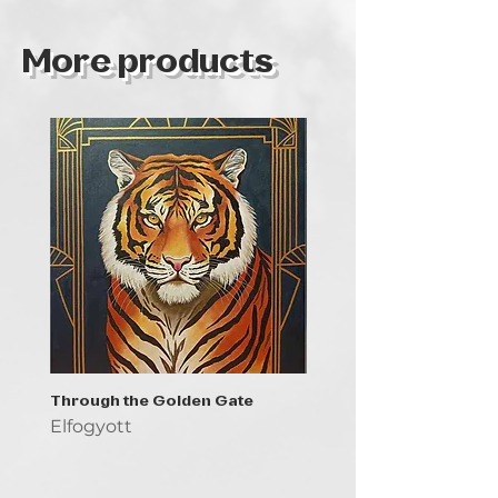
Hungary
More products
Through the Golden Gate
Prayer - the symbol of 
Elfogyott
Elfogyott