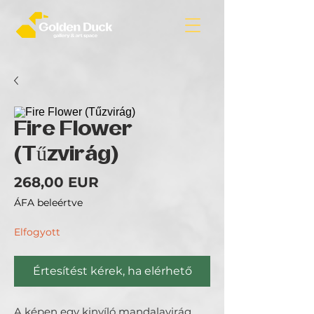
Fire Flower
(Tűzvirág)
Ár
268,00 EUR
ÁFA beleértve
Elfogyott
Értesítést kérek, ha elérhető
A képen egy kinyíló mandalavirág