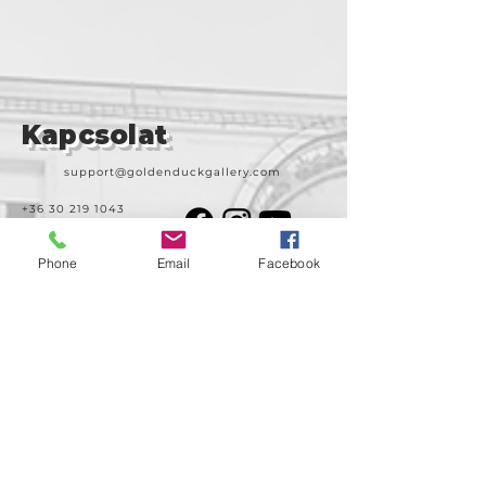
Kapcsolat
support@goldenduckgallery.com
+36 30 219 1043
+36 20 250 6441
Phone
Email
Facebook
Látogasson meg
minket!
Cím
Nyitvatartás
1092
Kedd-szombat
Budapest
14:00-19:00
Ráday utca 31/b