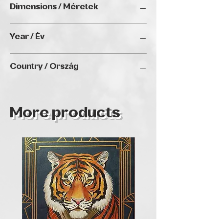
Dimensions / Méretek
22 x 30 cm
Year / Év
N/A
Country / Ország
BANGLADESH
More products