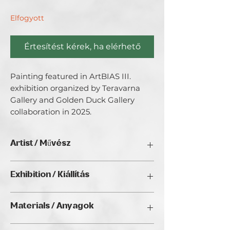
Elfogyott
Értesítést kérek, ha elérhető
Painting featured in ArtBIAS III. 
exhibition organized by Teravarna 
Gallery and Golden Duck Gallery 
collaboration in 2025.
Artist / Művész
Md. Mahmudul Hasan
Exhibition / Kiállítás
ArtBIAS III. (2025), Golden Duck Gallery,
Materials / Anyagok
Budapest
Watercolor / Akvarell