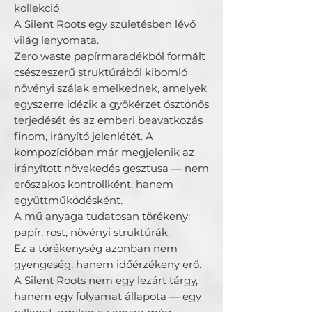
kollekció

A Silent Roots egy születésben lévő 
világ lenyomata.

Zero waste papírmaradékból formált 
csészeszerű struktúrából kibomló 
növényi szálak emelkednek, amelyek 
egyszerre idézik a gyökérzet ösztönös 
terjedését és az emberi beavatkozás 
finom, irányító jelenlétét. A 
kompozícióban már megjelenik az 
irányított növekedés gesztusa — nem 
erőszakos kontrollként, hanem 
együttműködésként.

A mű anyaga tudatosan törékeny: 
papír, rost, növényi struktúrák.

Ez a törékenység azonban nem 
gyengeség, hanem időérzékeny erő. 
A Silent Roots nem egy lezárt tárgy, 
hanem egy folyamat állapota — egy 