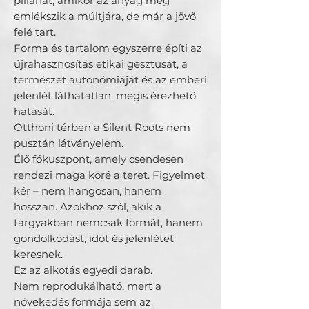
pillanat, amikor az anyag még 
emlékszik a múltjára, de már a jövő 
felé tart.

Forma és tartalom egyszerre építi az 
újrahasznosítás etikai gesztusát, a 
természet autonómiáját és az emberi 
jelenlét láthatatlan, mégis érezhető 
hatását.

Otthoni térben a Silent Roots nem 
pusztán látványelem.

Élő fókuszpont, amely csendesen 
rendezi maga köré a teret. Figyelmet 
kér – nem hangosan, hanem 
hosszan. Azokhoz szól, akik a 
tárgyakban nemcsak formát, hanem 
gondolkodást, időt és jelenlétet 
keresnek.

Ez az alkotás egyedi darab.

Nem reprodukálható, mert a 
növekedés formája sem az.