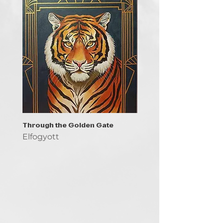
Through the Golden Gate
Prayer - the symbol of 
Elfogyott
Elfogyott