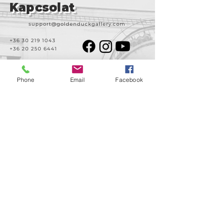
Kapcsolat
support@goldenduckgallery.com
+36 30 219 1043
+36 20 250 6441
Phone
Email
Facebook
Látogasson meg
minket!
Cím
Nyitvatartás
1092
Kedd-szombat
Budapest
14:00-19:00
Ráday utca 31/b
Legal info
Golden Duck Gallery üzemeltetője a
Lavecoworking Kft.
Adószám: 25552449-2-43